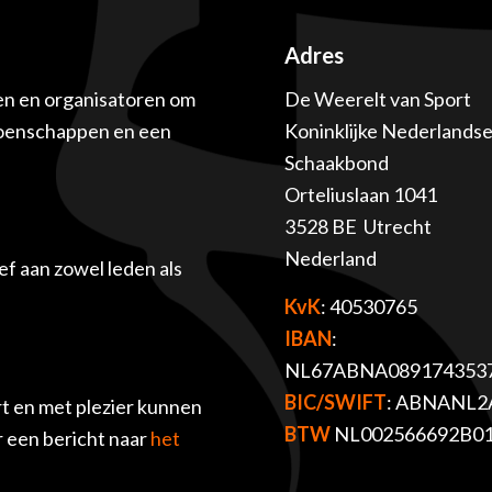
Adres
en en organisatoren om
De Weerelt van Sport
ioenschappen en een
Koninklijke Nederlands
Schaakbond
Orteliuslaan 1041
3528 BE Utrecht
Nederland
f aan zowel leden als
KvK
: 40530765
IBAN
:
NL67ABNA089174353
BIC/SWIFT
: ABNANL2
t en met plezier kunnen
BTW
NL002566692B0
r een bericht naar
het