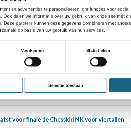
ent en advertenties te personaliseren, om functies voor social
. Ook delen we informatie over uw gebruik van onze site met on
e. Deze partners kunnen deze gegevens combineren met andere i
erzameld op basis van uw gebruik van hun services.
9 start 14 september
Voorkeuren
Statistieken
p 9 november
Selectie toestaan
 ‘ChessMates’
aatst voor finale 1e Chesskid NK voor viertallen