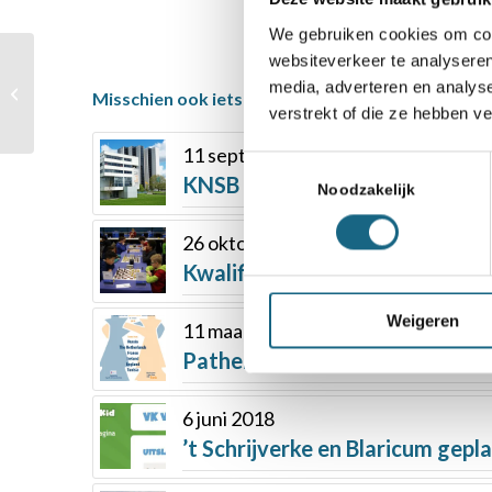
We gebruiken cookies om cont
websiteverkeer te analyseren
SchaakMagazine
media, adverteren en analys
Misschien ook iets voor u
augustus verschenen
verstrekt of die ze hebben v
11 september 2019
Toestemmingsselectie
KNSB Jeugdclubcompetitie 201
Noodzakelijk
26 oktober 2018
Kwalificaties NK VO starten o
Weigeren
11 maart 2019
Pathena tekent overeenkomst
6 juni 2018
’t Schrijverke en Blaricum gepl