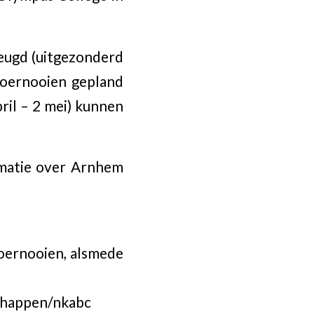
Jeugd (uitgezonderd
etoernooien gepland
ril – 2 mei) kunnen
rmatie over Arnhem
toernooien, alsmede
chappen/nkabc