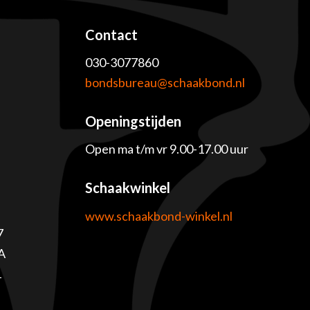
Contact
030-3077860
e
bondsbureau@schaakbond.nl
Openingstijden
Open ma t/m vr 9.00-17.00 uur
Schaakwinkel
www.schaakbond-winkel.nl
7
A
1