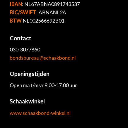
IBAN
: NL67ABNA0891743537
BIC/SWIFT
: ABNANL2A
BTW
NL002566692B01
Contact
030-3077860
bondsbureau@schaakbond.nl
Openingstijden
Open ma t/m vr 9.00-17.00 uur
Schaakwinkel
www.schaakbond-winkel.nl