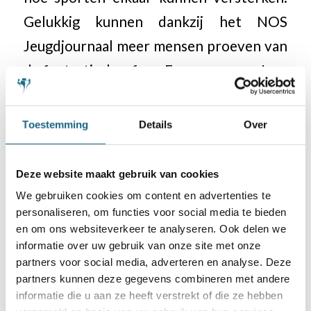
Gelukkig kunnen dankzij het NOS
Jeugdjournaal meer mensen proeven van
de fantastische sfeer. En er was meer!
Zie meer op
KNSB150.nl
Toestemming
Details
Over
Deze website maakt gebruik van cookies
Categorie
We gebruiken cookies om content en advertenties te
Bondsnieuws
,
Jubileum
personaliseren, om functies voor social media te bieden
en om ons websiteverkeer te analyseren. Ook delen we
informatie over uw gebruik van onze site met onze
partners voor social media, adverteren en analyse. Deze
Deel dit stuk
partners kunnen deze gegevens combineren met andere
informatie die u aan ze heeft verstrekt of die ze hebben