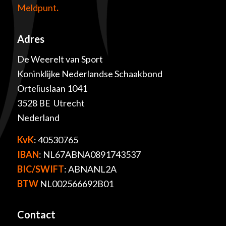
Meldpunt
.
Adres
De Weerelt van Sport
Koninklijke Nederlandse Schaakbond
Orteliuslaan 1041
3528 BE Utrecht
Nederland
KvK
: 40530765
IBAN
: NL67ABNA0891743537
BIC/SWIFT
: ABNANL2A
BTW
NL002566692B01
Contact