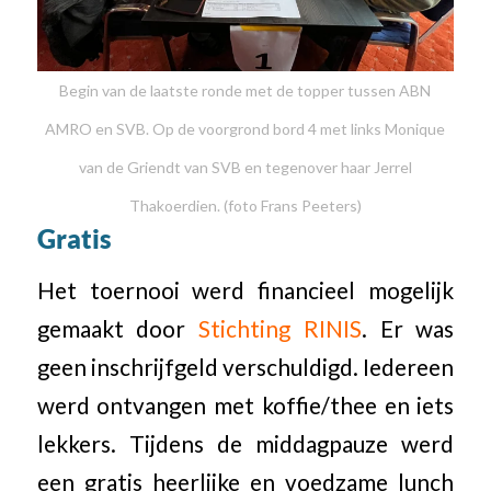
Begin van de laatste ronde met de topper tussen ABN
AMRO en SVB. Op de voorgrond bord 4 met links Monique
van de Griendt van SVB en tegenover haar Jerrel
Thakoerdien. (foto Frans Peeters)
Gratis
Het toernooi werd financieel mogelijk
gemaakt door
Stichting RINIS
. Er was
geen inschrijfgeld verschuldigd. Iedereen
werd ontvangen met koffie/thee en iets
lekkers. Tijdens de middagpauze werd
een gratis heerlijke en voedzame lunch