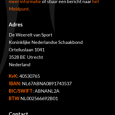
meer informatie
of stuur een bericht naar
het
Meldpunt
.
Adres
De Weerelt van Sport
Koninklijke Nederlandse Schaakbond
Orteliuslaan 1041
3528 BE Utrecht
Nederland
KvK
: 40530765
IBAN
: NL67ABNA0891743537
BIC/SWIFT
: ABNANL2A
BTW
NL002566692B01
Contact