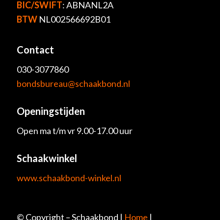
BIC/SWIFT
: ABNANL2A
BTW
NL002566692B01
Contact
030-3077860
bondsbureau@schaakbond.nl
Openingstijden
Open ma t/m vr 9.00-17.00 uur
Schaakwinkel
www.schaakbond-winkel.nl
© Copyright – Schaakbond |
Home
|