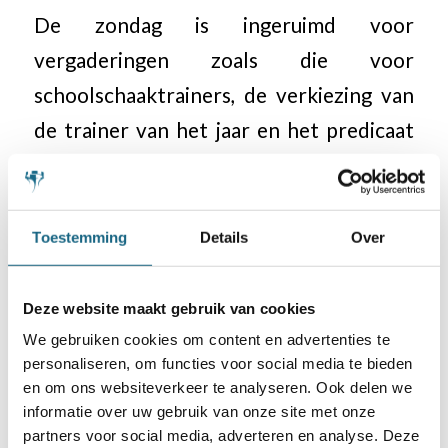
De zondag is ingeruimd voor
vergaderingen zoals die voor
schoolschaaktrainers, de verkiezing van
de trainer van het jaar en het predicaat
schoolschaakschool. Een andere
bijeenkomst was er voor de
schoolschaak-aanspreekpunten in de
Toestemming
Details
Over
deelstaten.
Deze website maakt gebruik van cookies
We gebruiken cookies om content en advertenties te
personaliseren, om functies voor social media te bieden
en om ons websiteverkeer te analyseren. Ook delen we
Categorie
informatie over uw gebruik van onze site met onze
Bondsnieuws
,
Schaken op school
partners voor social media, adverteren en analyse. Deze