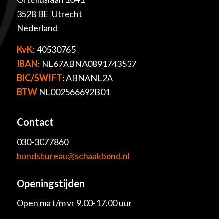
3528 BE Utrecht
Nederland
KvK
: 40530765
IBAN
: NL67ABNA0891743537
BIC/SWIFT
: ABNANL2A
BTW
NL002566692B01
Contact
030-3077860
bondsbureau@schaakbond.nl
Openingstijden
Open ma t/m vr 9.00-17.00 uur