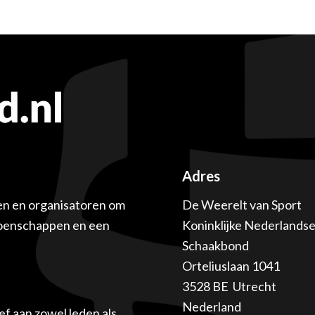
Adres
en en organisatoren om
De Weerelt van Sport
ioenschappen en een
Koninklijke Nederlands
Schaakbond
Orteliuslaan 1041
3528 BE Utrecht
Nederland
f aan zowel leden als