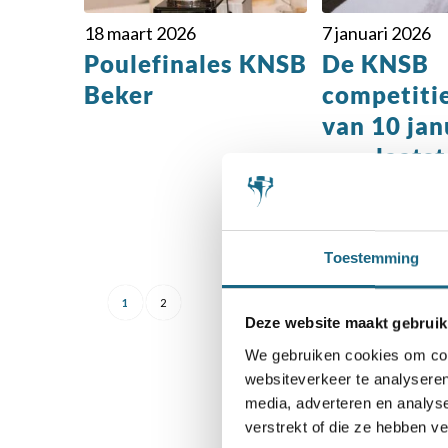
18 maart 2026
7 januari 2026
Poulefinales KNSB
De KNSB
Beker
competiti
van 10 jan
verplaatst
maart 202
Toestemming
1
2
Deze website maakt gebruik
We gebruiken cookies om cont
websiteverkeer te analyseren
media, adverteren en analys
verstrekt of die ze hebben v
S