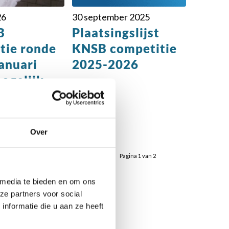
26
30 september 2025
B
Plaatsingslijst
tie ronde
KNSB competitie
anuari
2025-2026
ogelijk
tst naar 28
026
Over
Pagina 1 van 2
 media te bieden en om ons
ze partners voor social
nformatie die u aan ze heeft
r: