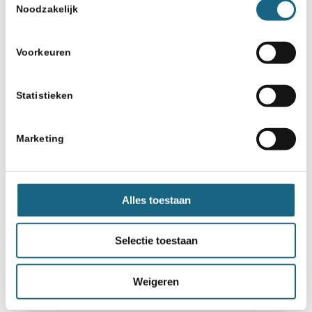
Noodzakelijk
Voorkeuren
Statistieken
31 oktober 2024
Bram en Noah naar jeugd-WK
Marketing
in Italië
Alles toestaan
‹
1
2
3
4
Pagina 2 van 6
Selectie toestaan
›
»
Weigeren