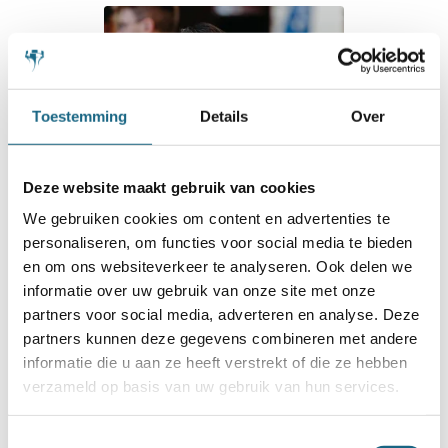
Toestemming
Details
Over
Deze website maakt gebruik van cookies
We gebruiken cookies om content en advertenties te
personaliseren, om functies voor social media te bieden
10 november 2024
en om ons websiteverkeer te analyseren. Ook delen we
informatie over uw gebruik van onze site met onze
Ethan scoort 5,5 uit 11 in
partners voor social media, adverteren en analyse. Deze
jeugd-WK in Brazilië
partners kunnen deze gegevens combineren met andere
informatie die u aan ze heeft verstrekt of die ze hebben
verzameld op basis van uw gebruik van hun services.
Toestemmingsselectie