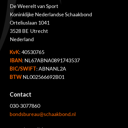
De Weerelt van Sport
Koninklijke Nederlandse Schaakbond
Orteliuslaan 1041
3528 BE Utrecht
Nederland
KvK
: 40530765
IBAN
: NL67ABNA0891743537
BIC/SWIFT
: ABNANL2A
BTW
NL002566692B01
Contact
030-3077860
bondsbureau@schaakbond.nl