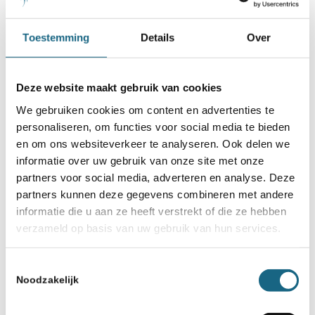
Toestemming
Details
Over
Deze website maakt gebruik van cookies
We gebruiken cookies om content en advertenties te
8 april 2026
personaliseren, om functies voor social media te bieden
Zidan en Malem winnen NK E in
en om ons websiteverkeer te analyseren. Ook delen we
informatie over uw gebruik van onze site met onze
Drunen
partners voor social media, adverteren en analyse. Deze
partners kunnen deze gegevens combineren met andere
informatie die u aan ze heeft verstrekt of die ze hebben
verzameld op basis van uw gebruik van hun services.
Toestemmingsselectie
Noodzakelijk