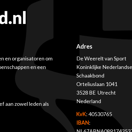
Adres
en en organisatoren om
De Weerelt van Sport
ioenschappen en een
Koninklijke Nederlands
Schaakbond
Orteliuslaan 1041
3528 BE Utrecht
Nederland
f aan zowel leden als
KvK
: 40530765
IBAN
:
NL67ABNA089174353