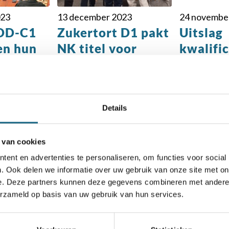
023
13 december 2023
24 novembe
 DD-C1
Zukertort D1 pakt
Uitslag
en hun
NK titel voor
kwalifi
teams t/m 12 jaar
VO
Details
 van cookies
ent en advertenties te personaliseren, om functies voor social
. Ook delen we informatie over uw gebruik van onze site met on
chaakbond.nl wordt mede mogelijk gemaakt doo
e. Deze partners kunnen deze gegevens combineren met andere i
erzameld op basis van uw gebruik van hun services.