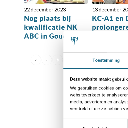
22 december 2023
13 december 2
Nog plaats bij
KC-A1 en
kwalificatie NK
prolonger
ABC in Gouda
NK titels
Toestemming
«
‹
3
4
5
6
7
›
»
Deze website maakt gebruik
We gebruiken cookies om cont
websiteverkeer te analyseren
S
media, adverteren en analys
verstrekt of die ze hebben v
Toestemmingsselectie