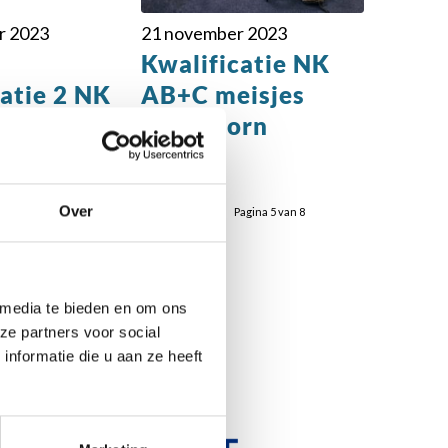
r 2023
21 november 2023
Kwalificatie NK
catie 2 NK
AB+C meisjes
Apeldoorn
Over
Pagina 5 van 8
 media te bieden en om ons
ze partners voor social
r:
nformatie die u aan ze heeft