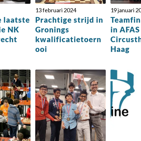
13 februari 2024
19 januari 2
 laatste
Prachtige strijd in
Teamfin
ie NK
Gronings
in AFAS
recht
kwalificatietoern
Circust
ooi
Haag