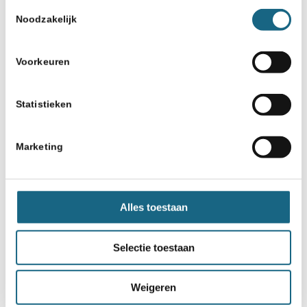
Toestemmingsselectie
Noodzakelijk
Voorkeuren
Statistieken
22 november 2022
Geslaagd eerste
Marketing
kwalificatietoernooi NK ABC in
Utrecht
Alles toestaan
Selectie toestaan
«
‹
5
6
7
Pagina 7 van 8
8
›
Weigeren