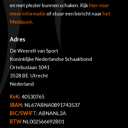
en met plezier kunnen schaken. Kijk
hier voor
meer informatie
of stuur een bericht naar
het
Meldpunt
.
Adres
De Weerelt van Sport
Koninklijke Nederlandse Schaakbond
Orteliuslaan 1041
3528 BE Utrecht
Nederland
KvK
: 40530765
IBAN
: NL67ABNA0891743537
BIC/SWIFT
: ABNANL2A
BTW
NL002566692B01