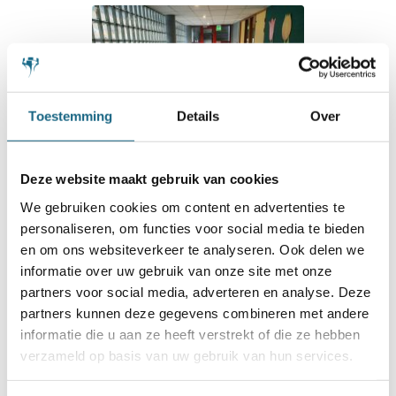
Toestemming
Details
Over
Deze website maakt gebruik van cookies
We gebruiken cookies om content en advertenties te
personaliseren, om functies voor social media te bieden
10 januari 2023
en om ons websiteverkeer te analyseren. Ook delen we
Tweede kwalificatie NK ABC in
informatie over uw gebruik van onze site met onze
Delft zeer goed bezocht
partners voor social media, adverteren en analyse. Deze
partners kunnen deze gegevens combineren met andere
informatie die u aan ze heeft verstrekt of die ze hebben
verzameld op basis van uw gebruik van hun services.