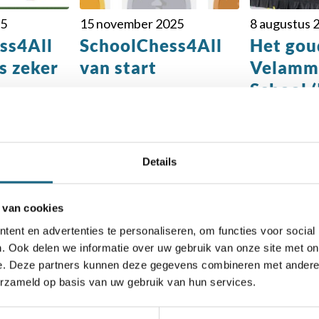
25
15 november 2025
8 augustus 
ss4All
SchoolChess4All
Het gou
s zeker
van start
Velamm
School (
Details
 van cookies
ent en advertenties te personaliseren, om functies voor social
. Ook delen we informatie over uw gebruik van onze site met on
e. Deze partners kunnen deze gegevens combineren met andere i
chaakbond.nl wordt mede mogelijk gemaakt doo
erzameld op basis van uw gebruik van hun services.