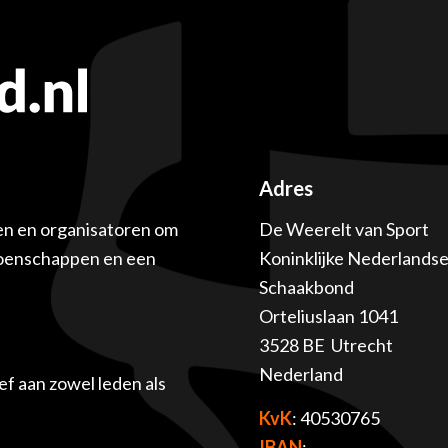
Adres
en en organisatoren om
De Weerelt van Sport
ioenschappen en een
Koninklijke Nederlands
Schaakbond
Orteliuslaan 1041
3528 BE Utrecht
Nederland
f aan zowel leden als
KvK
: 40530765
IBAN
: