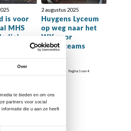
2025
2 augustus 2025
d is voor
Huygens Lyceum
al MHS
op weg naar het
India)
WK voor
schoolteams
Over
Pagina 1 van 4
 media te bieden en om ons
ze partners voor social
nformatie die u aan ze heeft
r: