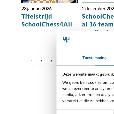
23 januari 2026
2 december 20
Titelstrijd
SchoolChe
SchoolChess4All
al 16 team
van finale
Toestemming
1
2
3
4
Deze website maakt gebruik
We gebruiken cookies om cont
websiteverkeer te analyseren
media, adverteren en analys
S
verstrekt of die ze hebben v
Toestemmingsselectie