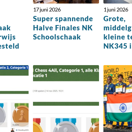
17 juni 2026
1 juni 2026
Super spannende
Grote,
aak
Halve Finales NK
middelg
rwijs
Schoolschaak
kleine t
esteld
NK345 i