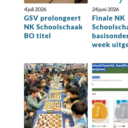
4 juli 2026
24 juni 2026
GSV prolongeert
Finale NK
NK Schoolschaak
Schoolsch
BO titel
basisonde
week uitg