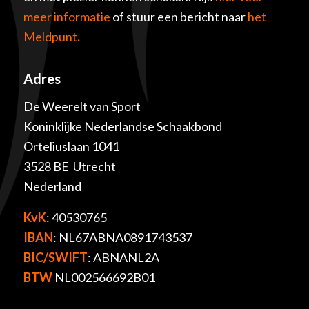
meer informatie
of stuur een bericht naar
het
Meldpunt
.
Adres
De Weerelt van Sport
Koninklijke Nederlandse Schaakbond
Orteliuslaan 1041
3528 BE Utrecht
Nederland
KvK
: 40530765
IBAN
: NL67ABNA0891743537
BIC/SWIFT
: ABNANL2A
BTW
NL002566692B01