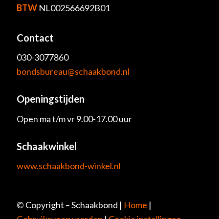
BTW
NL002566692B01
Contact
030-3077860
bondsbureau@schaakbond.nl
Openingstijden
Open ma t/m vr 9.00-17.00 uur
Schaakwinkel
www.schaakbond-winkel.nl
© Copyright – Schaakbond |
Home
|
Gebruiksvoorwaarden
|
Cookie instellingen