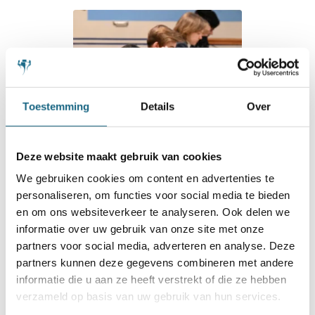
Toestemming
Details
Over
Deze website maakt gebruik van cookies
We gebruiken cookies om content en advertenties te
21 maart 2023
personaliseren, om functies voor social media te bieden
Laatste kwalificatie NK ABC in
en om ons websiteverkeer te analyseren. Ook delen we
informatie over uw gebruik van onze site met onze
Eindhoven super spannend
partners voor social media, adverteren en analyse. Deze
partners kunnen deze gegevens combineren met andere
informatie die u aan ze heeft verstrekt of die ze hebben
verzameld op basis van uw gebruik van hun services.