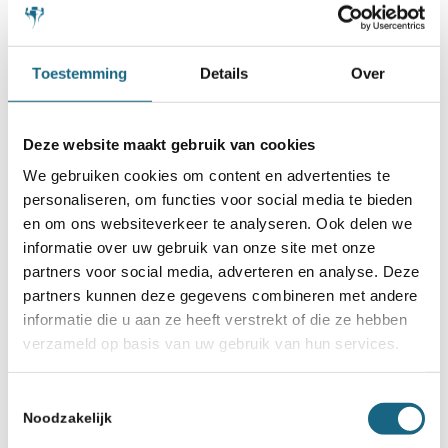
Toestemming
Details
Over
Deze website maakt gebruik van cookies
We gebruiken cookies om content en advertenties te
personaliseren, om functies voor social media te bieden
26 juni 2026
en om ons websiteverkeer te analyseren. Ook delen we
Bram en Noah eindigen in
informatie over uw gebruik van onze site met onze
subtop op WK jeugd
partners voor social media, adverteren en analyse. Deze
partners kunnen deze gegevens combineren met andere
informatie die u aan ze heeft verstrekt of die ze hebben
verzameld op basis van uw gebruik van hun services.
Toestemmingsselectie
Noodzakelijk