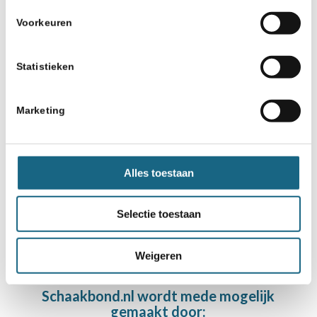
Voorkeuren
Statistieken
22 juni 2026
Subtropische omstandigheden
Marketing
op de Nationale Pupillendag
Alles toestaan
1
2
3
›
»
Pagina 1 van 12
Selectie toestaan
Weigeren
Schaakbond.nl wordt mede mogelijk
gemaakt door: