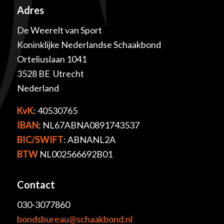
Adres
De Weerelt van Sport
Koninklijke Nederlandse Schaakbond
Orteliuslaan 1041
3528 BE Utrecht
Nederland
KvK
: 40530765
IBAN
: NL67ABNA0891743537
BIC/SWIFT
: ABNANL2A
BTW
NL002566692B01
Contact
030-3077860
bondsbureau@schaakbond.nl