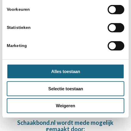
Voorkeuren
2 augustus 2025
Statistieken
Eerste ONJK titels voor de F, G
en H uitgereikt
Marketing
Alles toestaan
«
‹
3
4
5
Pagina 5 van 12
6
7
›
»
Selectie toestaan
Weigeren
Schaakbond.nl wordt mede mogelijk
gemaakt door: