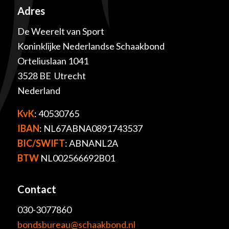
Adres
De Weerelt van Sport
Koninklijke Nederlandse Schaakbond
Orteliuslaan 1041
3528 BE Utrecht
Nederland
KvK
: 40530765
IBAN
: NL67ABNA0891743537
BIC/SWIFT
: ABNANL2A
BTW
NL002566692B01
Contact
030-3077860
bondsbureau@schaakbond.nl