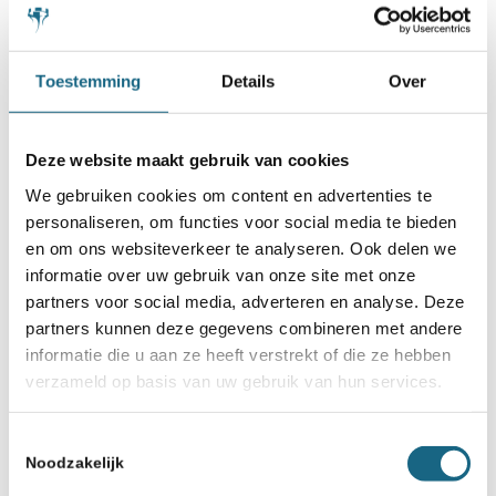
Toestemming
Details
Over
Deze website maakt gebruik van cookies
We gebruiken cookies om content en advertenties te
6 augustus 2025
personaliseren, om functies voor social media te bieden
En de ONJK titels zijn dit jaar
en om ons websiteverkeer te analyseren. Ook delen we
voor ….
informatie over uw gebruik van onze site met onze
partners voor social media, adverteren en analyse. Deze
partners kunnen deze gegevens combineren met andere
informatie die u aan ze heeft verstrekt of die ze hebben
verzameld op basis van uw gebruik van hun services.
Toestemmingsselectie
Noodzakelijk