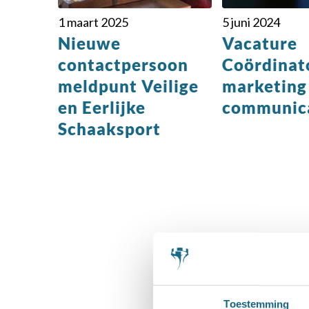
1 maart 2025
5 juni 2024
Nieuwe
Vacature
contactpersoon
Coördinat
meldpunt Veilige
marketing
en Eerlijke
communic
Schaaksport
S
Toestemming