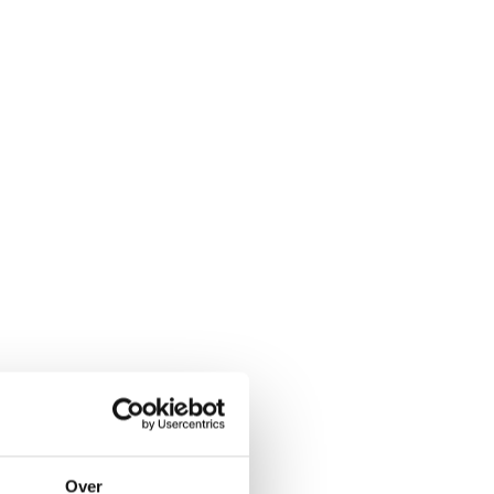
r:
Over