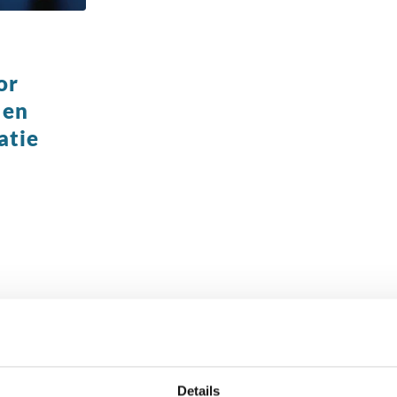
or
 en
atie
chaakbond.nl wordt mede mogelijk gemaakt doo
Details