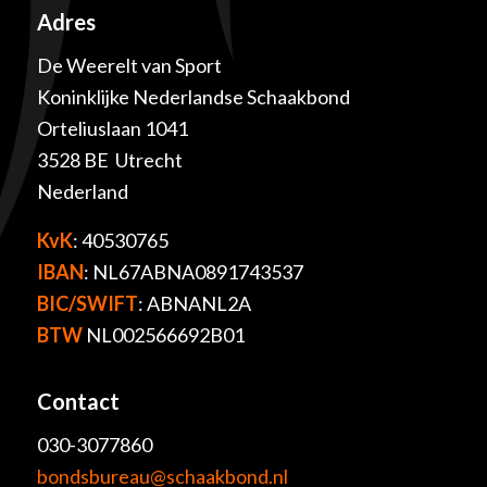
Adres
De Weerelt van Sport
Koninklijke Nederlandse Schaakbond
Orteliuslaan 1041
3528 BE Utrecht
Nederland
KvK
: 40530765
IBAN
: NL67ABNA0891743537
BIC/SWIFT
: ABNANL2A
BTW
NL002566692B01
Contact
030-3077860
bondsbureau@schaakbond.nl