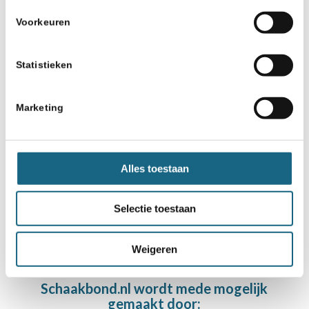
Voorkeuren
15 juni 2022
Statistieken
We mogen weer! Clubs kunnen
zich aanmelden voor de
Marketing
Schaak-Off 2022
Alles toestaan
1
2
Pagina 1 van 2
Selectie toestaan
Weigeren
Schaakbond.nl wordt mede mogelijk
gemaakt door: