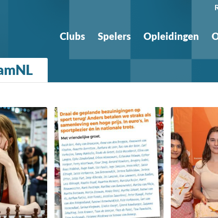
Clubs
Spelers
Opleidingen
O
TeamNL