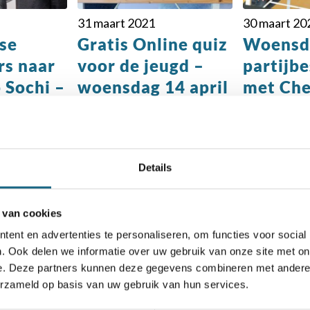
31 maart 2021
30 maart 20
se
Gratis Online quiz
Woensda
rs naar
voor de jeugd –
partijb
 Sochi –
woensdag 14 april
met Ch
met ChessQueens
gen
Anne en Tea
Details
 van cookies
ent en advertenties te personaliseren, om functies voor social
. Ook delen we informatie over uw gebruik van onze site met on
e. Deze partners kunnen deze gegevens combineren met andere i
chaakbond.nl wordt mede mogelijk gemaakt doo
erzameld op basis van uw gebruik van hun services.