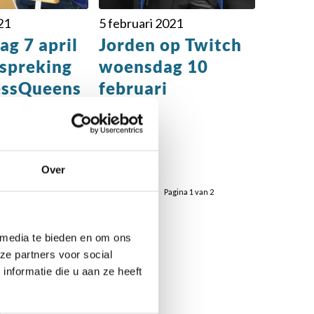
21
5 februari 2021
g 7 april
Jorden op Twitch
espreking
woensdag 10
essQueens
februari
Over
Pagina 1 van 2
 media te bieden en om ons
ze partners voor social
nformatie die u aan ze heeft
r: