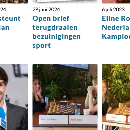
024
28 juni 2024
6 juli 2023
steunt
Open brief
Eline R
lan
terugdraaien
Nederla
bezuinigingen
Kampio
sport