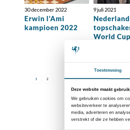
30 december 2022
9 juli 2021
Erwin l’Ami
Nederland
kampioen 2022
topschake
World Cup
Twitch
uitzendin
Toestemming
1
2
Deze website maakt gebruik
We gebruiken cookies om cont
websiteverkeer te analyseren
media, adverteren en analys
S
verstrekt of die ze hebben v