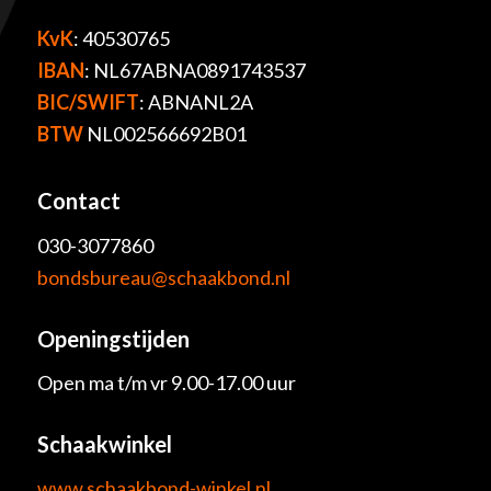
KvK
: 40530765
IBAN
: NL67ABNA0891743537
BIC/SWIFT
: ABNANL2A
BTW
NL002566692B01
Contact
030-3077860
bondsbureau@schaakbond.nl
Openingstijden
Open ma t/m vr 9.00-17.00 uur
Schaakwinkel
www.schaakbond-winkel.nl