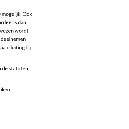
) mogelijk. Ook
rdeel is dan
gewezen wordt
ub deelnemen
aansluiting bij
n de statuten,
nken: