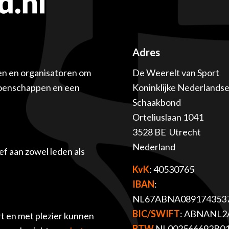
Adres
en en organisatoren om
De Weerelt van Sport
ioenschappen en een
Koninklijke Nederlands
Schaakbond
Orteliuslaan 1041
3528 BE Utrecht
Nederland
f aan zowel leden als
KvK
: 40530765
IBAN
:
NL67ABNA089174353
BIC/SWIFT
: ABNANL2
t en met plezier kunnen
BTW
NL002566692B0