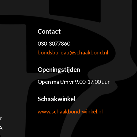
Contact
030-3077860
e
bondsbureau@schaakbond.nl
Openingstijden
Open ma t/m vr 9.00-17.00 uur
Schaakwinkel
www.schaakbond-winkel.nl
7
A
1