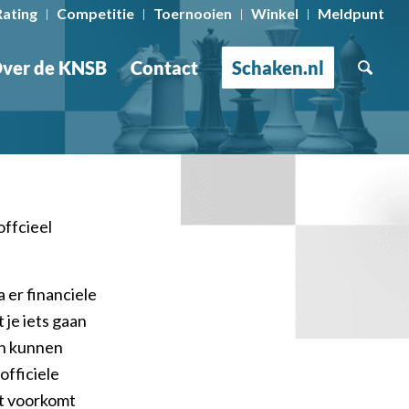
Rating
Competitie
Toernooien
Winkel
Meldpunt
ver de KNSB
Contact
Schaken.nl
offcieel
 er financiele
 je iets gaan
en kunnen
officiele
et voorkomt