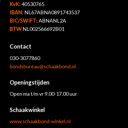
KvK
: 40530765
IBAN
: NL67ABNA0891743537
BIC/SWIFT
: ABNANL2A
BTW
NL002566692B01
Contact
030-3077860
bondsbureau@schaakbond.nl
Openingstijden
Open ma t/m vr 9.00-17.00 uur
Schaakwinkel
www.schaakbond-winkel.nl