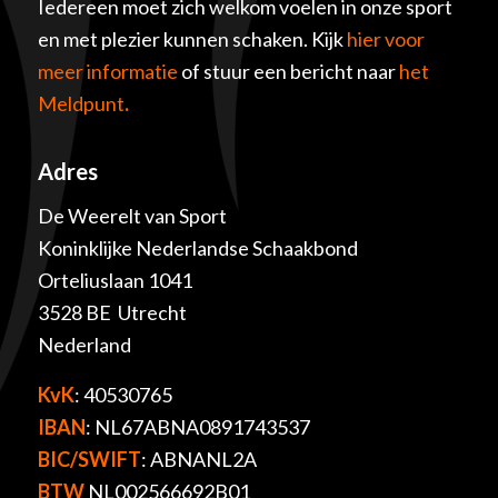
Iedereen moet zich welkom voelen in onze sport
en met plezier kunnen schaken. Kijk
hier voor
meer informatie
of stuur een bericht naar
het
Meldpunt
.
Adres
De Weerelt van Sport
Koninklijke Nederlandse Schaakbond
Orteliuslaan 1041
3528 BE Utrecht
Nederland
KvK
: 40530765
IBAN
: NL67ABNA0891743537
BIC/SWIFT
: ABNANL2A
BTW
NL002566692B01