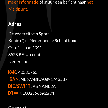
meer informatie
of stuur een bericht naar
het
Meldpunt
.
Adres
De Weerelt van Sport
Koninklijke Nederlandse Schaakbond
Orteliuslaan 1041
3528 BE Utrecht
Nederland
KvK
: 40530765
IBAN
: NL67ABNA0891743537
BIC/SWIFT
: ABNANL2A
BTW
NL002566692B01
Contact