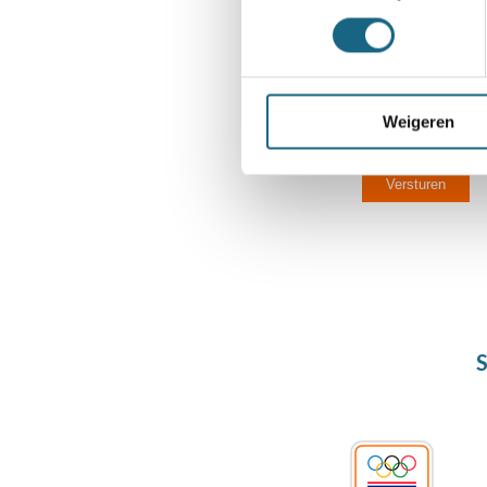
E-mailadres te
Weigeren
S