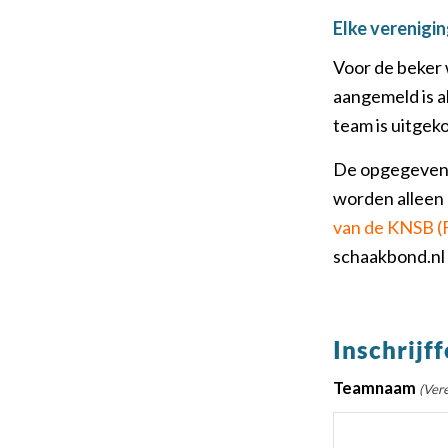
Elke verenigin
Voor de beker 
aangemeld is a
team is uitgek
De opgegeven 
worden alleen 
van de KNSB (
schaakbond.nl
Inschrijf
Teamnaam
(Vere