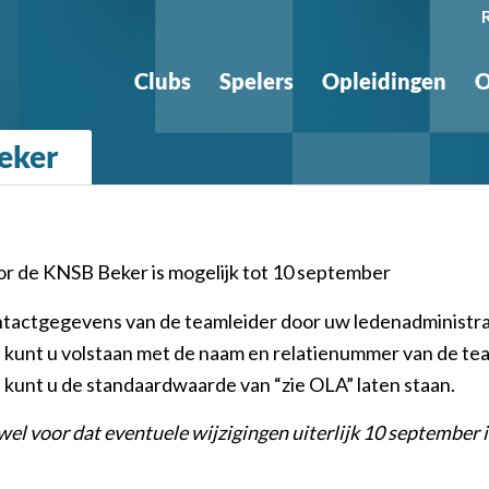
Clubs
Spelers
Opleidingen
O
beker
r de KNSB Beker is mogelijk tot 10 september
ntactgegevens van de teamleider door uw ledenadministrat
 kunt u volstaan met de naam en relatienummer van de team
 kunt u de standaardwaarde van “zie OLA” laten staan.
wel voor dat eventuele wijzigingen uiterlijk 10 september 