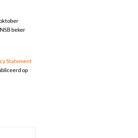
 oktober
 KNSB beker
acy Statement
bliceerd op