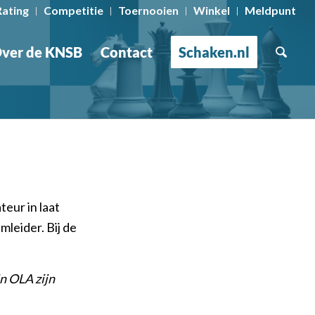
Rating
Competitie
Toernooien
Winkel
Meldpunt
ver de KNSB
Contact
Schaken.nl
eur in laat
leider. Bij de
in OLA zijn