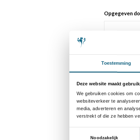
Opgegeven do
Uw functie bij 
Toestemming
E-mailadres
(Ve
Deze website maakt gebruik
We gebruiken cookies om cont
websiteverkeer te analyseren
Teamleider
(Ver
media, adverteren en analys
verstrekt of die ze hebben v
Toestemmingsselectie
Telefoon team
Noodzakelijk