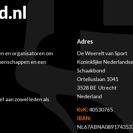
Adres
en en organisatoren om
De Weerelt van Sport
ioenschappen en een
Koninklijke Nederlands
Schaakbond
Orteliuslaan 1041
3528 BE Utrecht
Nederland
f aan zowel leden als
KvK
: 40530765
IBAN
:
NL67ABNA089174353