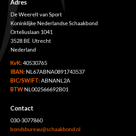
Adres
De Weerelt van Sport
Koninklijke Nederlandse Schaakbond
Orteliuslaan 1041
3528 BE Utrecht
Nederland
KvK
: 40530765
IBAN
: NL67ABNA0891743537
BIC/SWIFT
: ABNANL2A
BTW
NL002566692B01
Contact
030-3077860
bondsbureau@schaakbond.nl