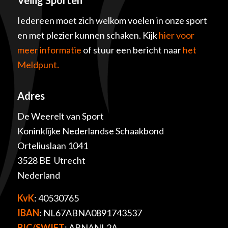
Iedereen moet zich welkom voelen in onze sport
en met plezier kunnen schaken. Kijk
hier voor
meer informatie
of stuur een bericht naar
het
Meldpunt
.
Adres
De Weerelt van Sport
Koninklijke Nederlandse Schaakbond
Orteliuslaan 1041
3528 BE Utrecht
Nederland
KvK
: 40530765
IBAN
: NL67ABNA0891743537
BIC/SWIFT
: ABNANL2A