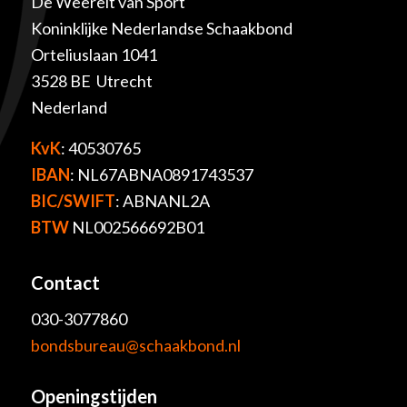
De Weerelt van Sport
Koninklijke Nederlandse Schaakbond
Orteliuslaan 1041
3528 BE Utrecht
Nederland
KvK
: 40530765
IBAN
: NL67ABNA0891743537
BIC/SWIFT
: ABNANL2A
BTW
NL002566692B01
Contact
030-3077860
bondsbureau@schaakbond.nl
Openingstijden