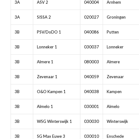
3A
ASV 2
040004
Arnhem
3A
SISSA 2
020027
Groningen
3B
PSV/DoDO 1
040086
Putten
3B
Lonneker 1
030037
Lonneker
3B
Almere 1
080003
Almere
3B
Zevenaar 1
040059
Zevenaar
3B
O&O Kampen 1
040038
Kampen
3B
Almelo 1
030001
Almelo
3B
WSG Winterswijk 1
030030
Winterswijk
3B
SG Max Euwe 3
030010
Enschede