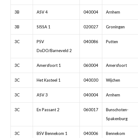
3B
ASV 4
040004
Arnhem
3B
SISSA 1
020027
Groningen
3C
PSV
040086
Putten
DoDO/Barneveld 2
3C
Amersfoort 1
060004
Amersfoort
3C
Het Kasteel 1
040030
Wijchen
3C
ASV 3
040004
Arnhem
3C
En Passant 2
060017
Bunschoten-
Spakenburg
3C
BSV Bennekom 1
040006
Bennekom