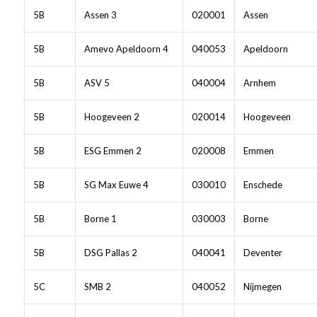
5B
Assen 3
020001
Assen
5B
Amevo Apeldoorn 4
040053
Apeldoorn
5B
ASV 5
040004
Arnhem
5B
Hoogeveen 2
020014
Hoogeveen
5B
ESG Emmen 2
020008
Emmen
5B
SG Max Euwe 4
030010
Enschede
5B
Borne 1
030003
Borne
5B
DSG Pallas 2
040041
Deventer
5C
SMB 2
040052
Nijmegen