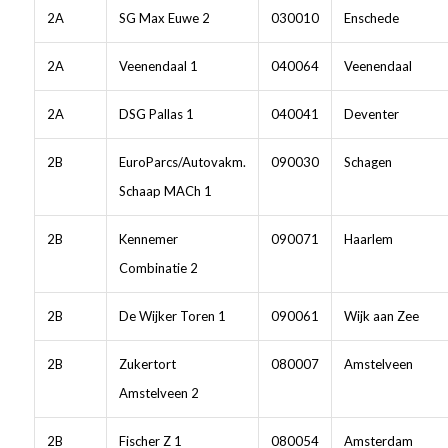
2A
SG Max Euwe 2
030010
Enschede
2A
Veenendaal 1
040064
Veenendaal
2A
DSG Pallas 1
040041
Deventer
2B
EuroParcs/Autovakm.
090030
Schagen
Schaap MACh 1
2B
Kennemer
090071
Haarlem
Combinatie 2
2B
De Wijker Toren 1
090061
Wijk aan Zee
2B
Zukertort
080007
Amstelveen
Amstelveen 2
2B
Fischer Z 1
080054
Amsterdam