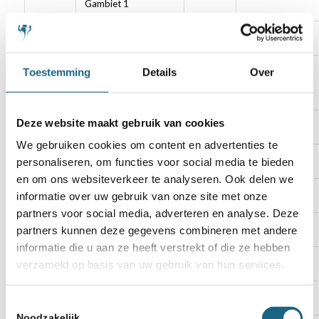
Gambiet 1
3F
Overschie 1
140033
Rotterdam
Toestemming
Details
Over
3F
Krimpen aan den
140022
Krimpen a/d
IJssel 2
IJssel
Deze website maakt gebruik van cookies
3F
Botwinnik 1
120002
Zoetermeer
We gebruiken cookies om content en advertenties te
3F
DSC Delft 2
120010
Delft
personaliseren, om functies voor social media te bieden
en om ons websiteverkeer te analyseren. Ook delen we
3F
Woerden 1
060067
Woerden
informatie over uw gebruik van onze site met onze
partners voor social media, adverteren en analyse. Deze
3F
RSR Ivoren Toren 1
140040
Rotterdam
partners kunnen deze gegevens combineren met andere
informatie die u aan ze heeft verstrekt of die ze hebben
3F
Charlois Europoort 2
140009
Rotterdam
verzameld op basis van uw gebruik van hun services.
3F
Spijkenisse 2
140051
Spijkenisse
Toestemmingsselectie
Noodzakelijk