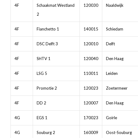
4F
Schaakmat Westland
120030
Naaldwijk
2
4F
Fianchetto 1
140015
Schiedam
4F
DSC Delft 3
120010
Delft
4F
SHTV 1
120040
Den Haag
4F
LSG 5
110011
Leiden
4F
Promotie 2
120023
Zoetermeer
4F
DD 2
120007
Den Haag
4G
EGS 1
170023
Goirle
4G
Souburg 2
160009
Oost-Souburg