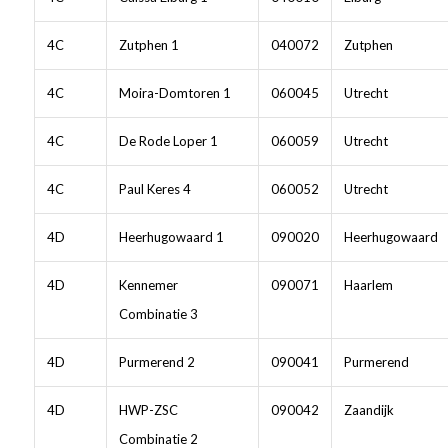
4C
Zutphen 1
040072
Zutphen
4C
Moira-Domtoren 1
060045
Utrecht
4C
De Rode Loper 1
060059
Utrecht
4C
Paul Keres 4
060052
Utrecht
4D
Heerhugowaard 1
090020
Heerhugowaard
4D
Kennemer
090071
Haarlem
Combinatie 3
4D
Purmerend 2
090041
Purmerend
4D
HWP-ZSC
090042
Zaandijk
Combinatie 2