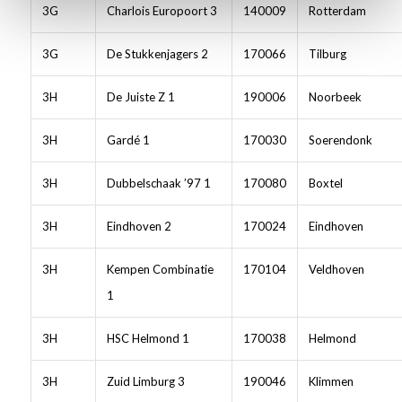
3G
Charlois Europoort 3
140009
Rotterdam
3G
De Stukkenjagers 2
170066
Tilburg
3H
De Juiste Z 1
190006
Noorbeek
3H
Gardé 1
170030
Soerendonk
3H
Dubbelschaak ’97 1
170080
Boxtel
3H
Eindhoven 2
170024
Eindhoven
3H
Kempen Combinatie
170104
Veldhoven
1
3H
HSC Helmond 1
170038
Helmond
3H
Zuid Limburg 3
190046
Klimmen