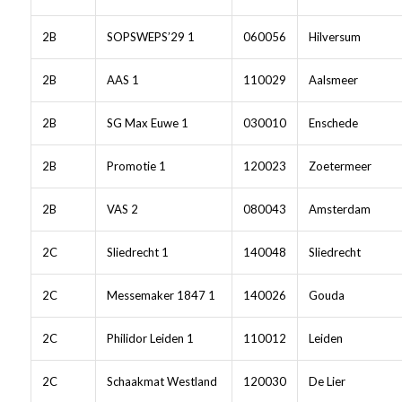
2B
SOPSWEPS’29 1
060056
Hilversum
2B
AAS 1
110029
Aalsmeer
2B
SG Max Euwe 1
030010
Enschede
2B
Promotie 1
120023
Zoetermeer
2B
VAS 2
080043
Amsterdam
2C
Sliedrecht 1
140048
Sliedrecht
2C
Messemaker 1847 1
140026
Gouda
2C
Philidor Leiden 1
110012
Leiden
2C
Schaakmat Westland
120030
De Lier