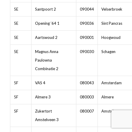
5E
Santpoort 2
090044
Velserbroek
5E
Opening ’64 1
090036
Sint Pancras
5E
Aartswoud 2
090001
Hoogwoud
5E
Magnus Anna
090030
Schagen
Paulowna
Combinatie 2
5F
VAS 4
080043
Amsterdam
5F
Almere 3
080003
Almere
5F
Zukertort
080007
Amstelveen
Amstelveen 3