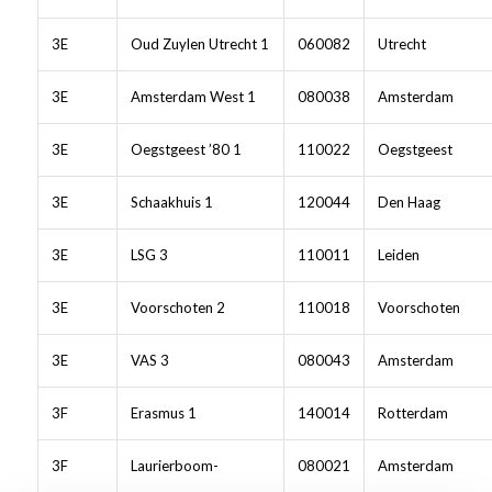
3E
Oud Zuylen Utrecht 1
060082
Utrecht
3E
Amsterdam West 1
080038
Amsterdam
3E
Oegstgeest ’80 1
110022
Oegstgeest
3E
Schaakhuis 1
120044
Den Haag
3E
LSG 3
110011
Leiden
3E
Voorschoten 2
110018
Voorschoten
3E
VAS 3
080043
Amsterdam
3F
Erasmus 1
140014
Rotterdam
3F
Laurierboom-
080021
Amsterdam