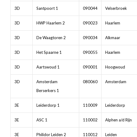
3D
Santpoort 1
090044
Velserbroek
3D
HWP Haarlem 2
090023
Haarlem
3D
De Waagtoren 2
090034
Alkmaar
3D
Het Spaarne 1
090055
Haarlem
3D
Aartswoud 1
090001
Hoogwoud
3D
Amsterdam
080060
Amsterdam
Berserkers 1
3E
Leiderdorp 1
110009
Leiderdorp
3E
ASC 1
110002
Alphen a/d Rijn
3E
Philidor Leiden 2
110012
Leiden