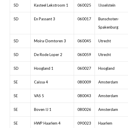
5D
Kasteel Lekstroom 1
060025
IJsselstein
5D
En Passant 3
060017
Bunschoten-
Spakenburg
5D
Moira-Domtoren 3
060045
Utrecht
5D
De Rode Loper 2
060059
Utrecht
5D
Hoogland 1
060027
Hoogland
5E
Caissa 4
080009
Amsterdam
5E
VAS 5
080043
Amsterdam
5E
Boven IJ 1
080026
Amsterdam
5E
HWP Haarlem 4
090023
Haarlem