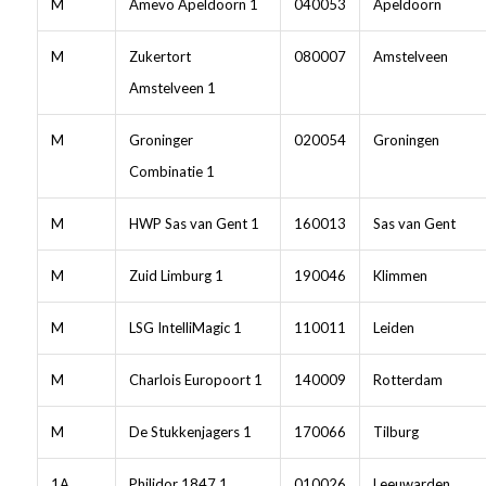
M
Amevo Apeldoorn 1
040053
Apeldoorn
M
Zukertort
080007
Amstelveen
Amstelveen 1
M
Groninger
020054
Groningen
Combinatie 1
M
HWP Sas van Gent 1
160013
Sas van Gent
M
Zuid Limburg 1
190046
Klimmen
M
LSG IntelliMagic 1
110011
Leiden
M
Charlois Europoort 1
140009
Rotterdam
M
De Stukkenjagers 1
170066
Tilburg
1A
Philidor 1847 1
010026
Leeuwarden