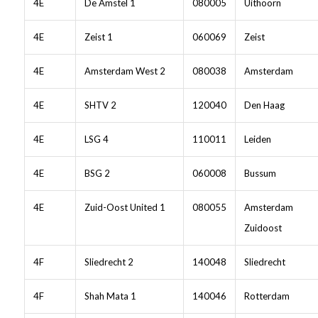
4E
De Amstel 1
080005
Uithoorn
4E
Zeist 1
060069
Zeist
4E
Amsterdam West 2
080038
Amsterdam
4E
SHTV 2
120040
Den Haag
4E
LSG 4
110011
Leiden
4E
BSG 2
060008
Bussum
4E
Zuid-Oost United 1
080055
Amsterdam
Zuidoost
4F
Sliedrecht 2
140048
Sliedrecht
4F
Shah Mata 1
140046
Rotterdam