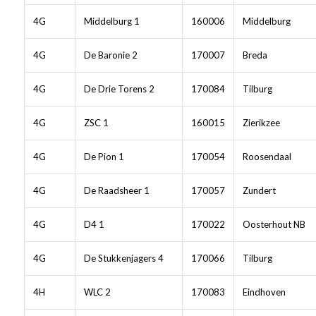
4G
Middelburg 1
160006
Middelburg
4G
De Baronie 2
170007
Breda
4G
De Drie Torens 2
170084
Tilburg
4G
ZSC 1
160015
Zierikzee
4G
De Pion 1
170054
Roosendaal
4G
De Raadsheer 1
170057
Zundert
4G
D4 1
170022
Oosterhout NB
4G
De Stukkenjagers 4
170066
Tilburg
4H
WLC 2
170083
Eindhoven