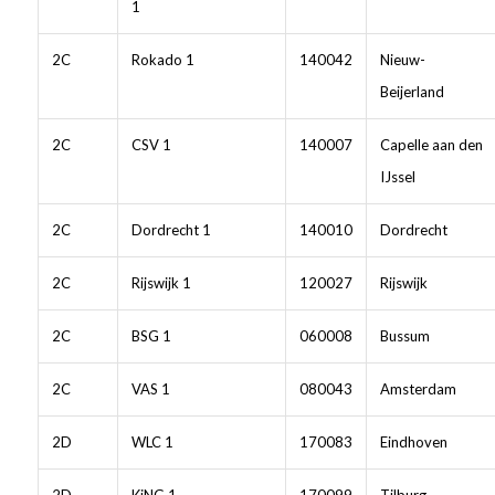
1
2C
Rokado 1
140042
Nieuw-
Beijerland
2C
CSV 1
140007
Capelle aan den
IJssel
2C
Dordrecht 1
140010
Dordrecht
2C
Rijswijk 1
120027
Rijswijk
2C
BSG 1
060008
Bussum
2C
VAS 1
080043
Amsterdam
2D
WLC 1
170083
Eindhoven
2D
KiNG 1
170099
Tilburg