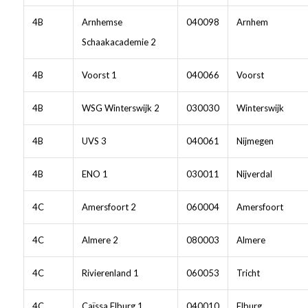
4B
Arnhemse
040098
Arnhem
Schaakacademie 2
4B
Voorst 1
040066
Voorst
4B
WSG Winterswijk 2
030030
Winterswijk
4B
UVS 3
040061
Nijmegen
4B
ENO 1
030011
Nijverdal
4C
Amersfoort 2
060004
Amersfoort
4C
Almere 2
080003
Almere
4C
Rivierenland 1
060053
Tricht
4C
Caïssa Elburg 1
040010
Elburg