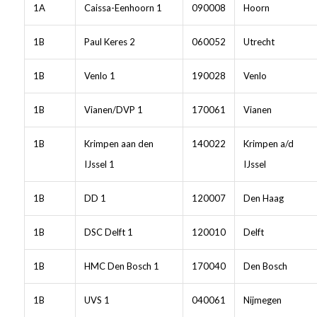
1A
Caissa-Eenhoorn 1
090008
Hoorn
1B
Paul Keres 2
060052
Utrecht
1B
Venlo 1
190028
Venlo
1B
Vianen/DVP 1
170061
Vianen
1B
Krimpen aan den
140022
Krimpen a/d
IJssel 1
IJssel
1B
DD 1
120007
Den Haag
1B
DSC Delft 1
120010
Delft
1B
HMC Den Bosch 1
170040
Den Bosch
1B
UVS 1
040061
Nijmegen