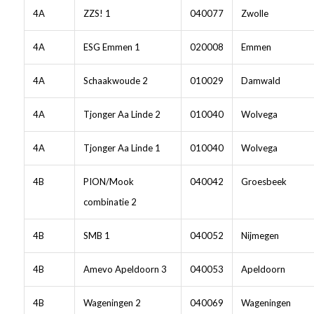
4A
ZZS! 1
040077
Zwolle
4A
ESG Emmen 1
020008
Emmen
4A
Schaakwoude 2
010029
Damwald
4A
Tjonger Aa Linde 2
010040
Wolvega
4A
Tjonger Aa Linde 1
010040
Wolvega
4B
PION/Mook
040042
Groesbeek
combinatie 2
4B
SMB 1
040052
Nijmegen
4B
Amevo Apeldoorn 3
040053
Apeldoorn
4B
Wageningen 2
040069
Wageningen