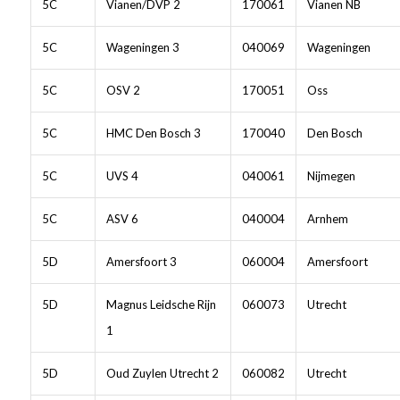
5C
Vianen/DVP 2
170061
Vianen NB
5C
Wageningen 3
040069
Wageningen
5C
OSV 2
170051
Oss
5C
HMC Den Bosch 3
170040
Den Bosch
5C
UVS 4
040061
Nijmegen
5C
ASV 6
040004
Arnhem
5D
Amersfoort 3
060004
Amersfoort
5D
Magnus Leidsche Rijn
060073
Utrecht
1
5D
Oud Zuylen Utrecht 2
060082
Utrecht