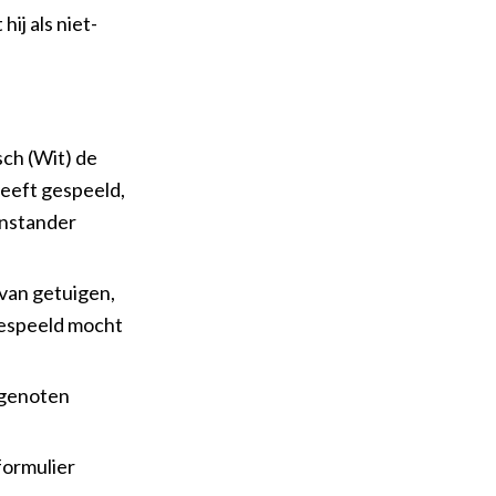
ij als niet-
ch (Wit) de
 heeft gespeeld,
enstander
 van getuigen,
 gespeeld mocht
mgenoten
formulier