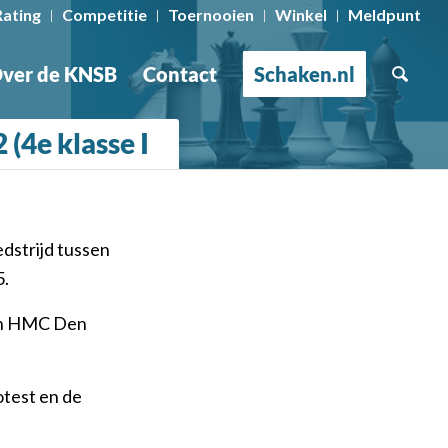
Rating
Competitie
Toernooien
Winkel
Meldpunt
ver de KNSB
Contact
Schaken.nl
(4e klasse I
edstrijd tussen
5.
van HMC Den
otest en de