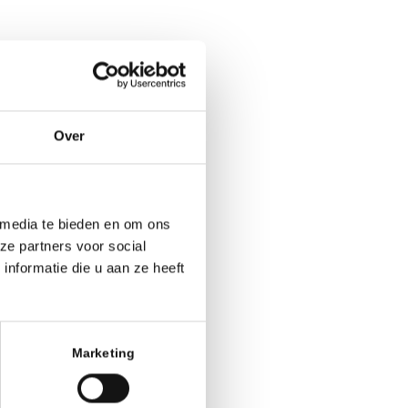
Over
r is gemeld én
 media te bieden en om ons
ze partners voor social
nformatie die u aan ze heeft
le argumenten,
Marketing
 alle
itiereglement