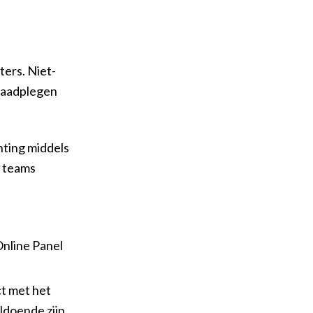
ers. Niet-
 raadplegen
hting middels
n teams
Online Panel
t met het
ldoende zijn