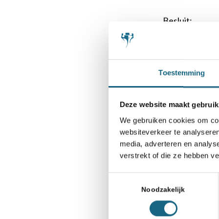
Besluit:
Omdat
het bezwaar
Toestemming
het bezwaar
de teamleid
Deze website maakt gebruik
We gebruiken cookies om cont
verklaar ik het
websiteverkeer te analyseren
media, adverteren en analys
Nabeschouwin
verstrekt of die ze hebben v
De niet-ont
Toestemmingsselectie
niet op inh
Noodzakelijk
Ik ga ervan
gemaakte f