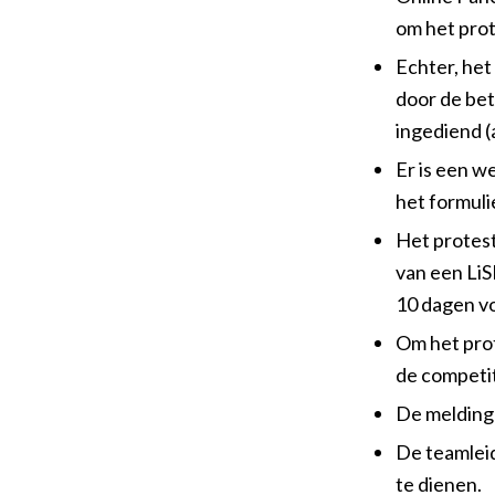
om het prot
Echter, het
door de bet
ingediend (
Er is een w
het formuli
Het protest
van een LiS
10 dagen vo
Om het prot
de competit
De melding 
De teamlei
te dienen.