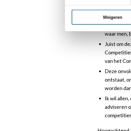
zijn.
Dit gebrek 
Weigeren
mag gaan, 
waar men, b
Juist om de
Competitier
van het Co
Deze onvold
ontstaat, o
worden dan 
Ik wil alle
adviseren o
competitie
Hoogachtend,