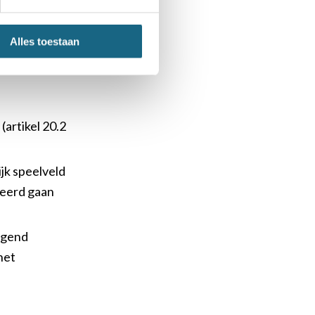
aliter van uit
Alles toestaan
s er gelden of
artikel 20.2
jk speelveld
teerd gaan
ingend
het