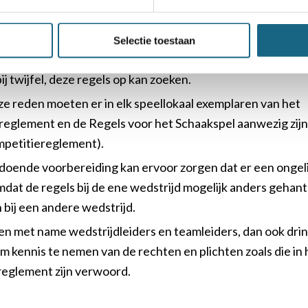
aan kennis vind ik wel erg zorgelijk, omdat eenieder er norm
Selectie toestaan
dat deelnemers aan de KNSB-competitie weten welke regel
ij twijfel, deze regels op kan zoeken.
ze reden moeten er in elk speellokaal exemplaren van het
eglement en de Regels voor het Schaakspel aanwezig zijn (
mpetitiereglement).
oende voorbereiding kan ervoor zorgen dat er een ongeli
mdat de regels bij de ene wedstrijd mogelijk anders gehan
bij een andere wedstrijd.
n, en met name wedstrijdleiders en teamleiders, dan ook dr
m kennis te nemen van de rechten en plichten zoals die in 
reglement zijn verwoord.