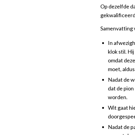
Op dezelfde dag
gekwalificeerd
Samenvatting 
In afwezigh
klok stil. H
omdat deze 
moet, aldus
Nadat de we
dat de pion
worden.
Wit gaat hi
doorgespee
Nadat de pa