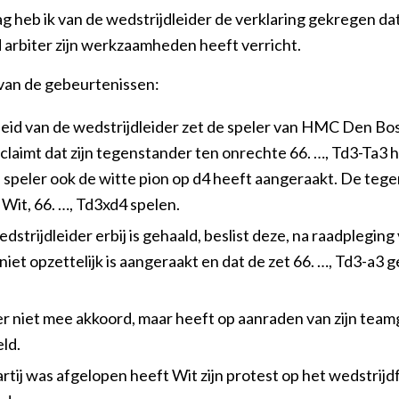
 heb ik van de wedstrijdleider de verklaring gekregen dat h
 arbiter zijn werkzaamheden heeft verricht.
van de gebeurtenissen:
eid van de wedstrijdleider zet de speler van HMC Den Bos
ij claimt dat zijn tegenstander ten onrechte 66. …, Td3-Ta3
speler ook de witte pion op d4 heeft aangeraakt. De teg
 Wit, 66. …, Td3xd4 spelen.
dstrijdleider erbij is gehaald, beslist deze, na raadpleging
 niet opzettelijk is aangeraakt en dat de zet 66. …, Td3-a3
er niet mee akkoord, maar heeft op aanraden van zijn tea
ld.
rtij was afgelopen heeft Wit zijn protest op het wedstrijd