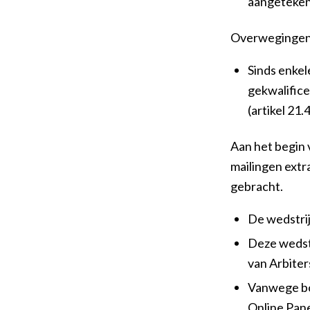
aangeteken
Overwegingen
Sinds enkel
gekwalifice
(artikel 21
Aan het begin 
mailingen ext
gebracht.
De wedstrij
Deze wedstr
van Arbiter
Vanwege bo
Online Pane