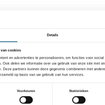
 niet door de teamleider is ingediend én
Details
 niet voor 22.00 op de wedstrijddag bij de competitieleide
er heeft verklaard geen bezwaar in te willen dienen
 van cookies
ent en advertenties te personaliseren, om functies voor social
 protest niet-ontvankelijk.
. Ook delen we informatie over uw gebruik van onze site met on
e. Deze partners kunnen deze gegevens combineren met andere i
g:
erzameld op basis van uw gebruik van hun services.
vankelijkheid van het protest is gebaseerd op procedure
oudelijke argumenten.
Voorkeuren
Statistieken
 uit dat allen naar eer en geweten hebben gehandeld en dat
outen het gevolg van onvoldoende kennis van het compet