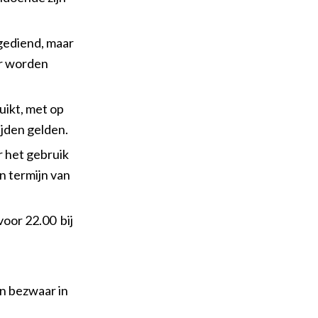
gediend, maar
er worden
uikt, met op
ijden gelden.
r het gebruik
n termijn van
voor 22.00 bij
n bezwaar in