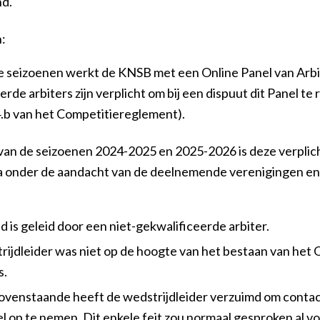
d.
:
e seizoenen werkt de KNSB met een Online Panel van Arbit
erde arbiters zijn verplicht om bij een dispuut dit Panel te
.4.b van het Competitiereglement).
van de seizoenen 2024-2025 en 2025-2026 is deze verplic
ra onder de aandacht van de deelnemende verenigingen e
d is geleid door een niet-gekwalificeerde arbiter.
ijdleider was niet op de hoogte van het bestaan van het 
s.
venstaande heeft de wedstrijdleider verzuimd om contac
l op te nemen. Dit enkele feit zou normaal gesproken al vo