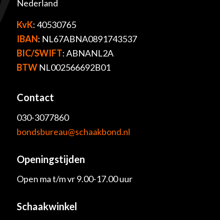
Nederland
KvK
: 40530765
IBAN
: NL67ABNA0891743537
BIC/SWIFT
: ABNANL2A
BTW
NL002566692B01
Contact
030-3077860
bondsbureau@schaakbond.nl
Openingstijden
Open ma t/m vr 9.00-17.00 uur
Schaakwinkel