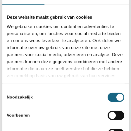
immers gedaan vóórdat zwart veertig zetten had
gedaan, zoals blijkt uit de reconstructie door
OPA.
Deze website maakt gebruik van cookies
We gebruiken cookies om content en advertenties te
In artikel 6.9 staat dat de partij verloren is voor
personaliseren, om functies voor social media te bieden
de speler waarvan de vlag is gevallen en het
en om ons websiteverkeer te analyseren. Ook delen we
voorgeschreven aantal zetten niet is behaald.
informatie over uw gebruik van onze site met onze
partners voor social media, adverteren en analyse. Deze
Wit heeft dus verloren.
partners kunnen deze gegevens combineren met andere
Het Kasteel vindt dat de uitslag niet meer
informatie die u aan ze heeft verstrekt of die ze hebben
verzameld op basis van uw gebruik van hun services.
gewijzigd mag worden.
Na afloop van de wedstrijd kunnen er zich altijd
Toestemmingsselectie
Noodzakelijk
omstandigheden voordoen, die een aanpassing
van de uitslag rechtvaardigen.
Voorkeuren
In dit geval komt een arbiter terug op een eerder
genomen beslissing. Ik vind het begrijpelijk dat