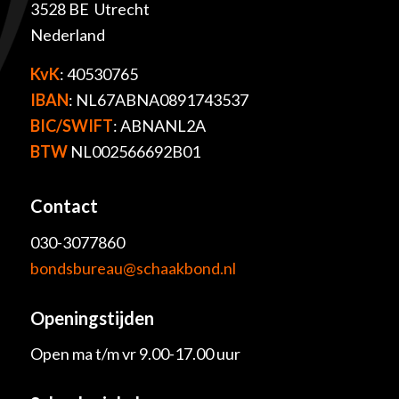
3528 BE Utrecht
Nederland
KvK
: 40530765
IBAN
: NL67ABNA0891743537
BIC/SWIFT
: ABNANL2A
BTW
NL002566692B01
Contact
030-3077860
bondsbureau@schaakbond.nl
Openingstijden
Open ma t/m vr 9.00-17.00 uur