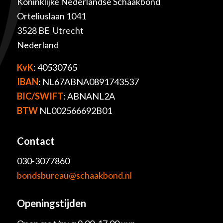
Koninklijke Nederlandse Schaakbond
Orteliuslaan 1041
3528 BE Utrecht
Nederland
KvK
: 40530765
IBAN
: NL67ABNA0891743537
BIC/SWIFT
: ABNANL2A
BTW
NL002566692B01
Contact
030-3077860
bondsbureau@schaakbond.nl
Openingstijden