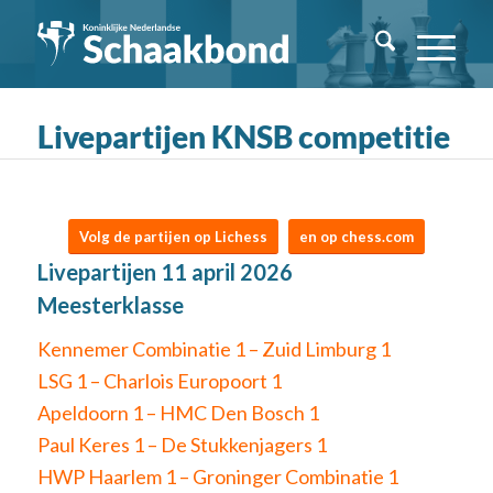
Livepartijen KNSB competitie
Volg de partijen op Lichess
en op chess.com
Livepartijen 11 april 2026
Meesterklasse
Kennemer Combinatie 1 – Zuid Limburg 1
LSG 1 – Charlois Europoort 1
Apeldoorn 1 – HMC Den Bosch 1
Paul Keres 1 – De Stukkenjagers 1
HWP Haarlem 1 – Groninger Combinatie 1