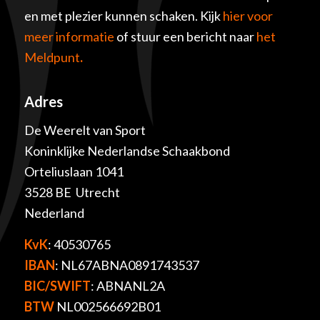
en met plezier kunnen schaken. Kijk
hier voor
meer informatie
of stuur een bericht naar
het
Meldpunt
.
Adres
De Weerelt van Sport
Koninklijke Nederlandse Schaakbond
Orteliuslaan 1041
3528 BE Utrecht
Nederland
KvK
: 40530765
IBAN
: NL67ABNA0891743537
BIC/SWIFT
: ABNANL2A
BTW
NL002566692B01