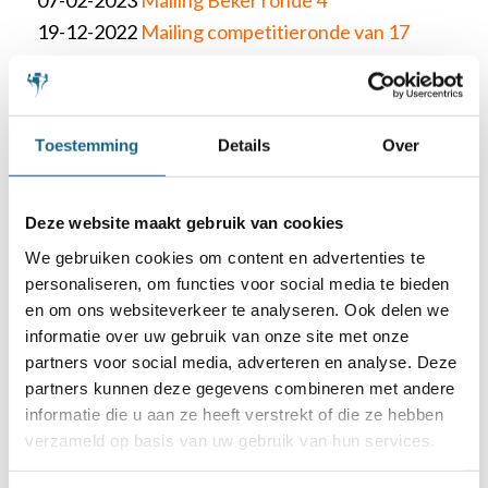
07-02-2023
Mailing Beker ronde 4
19-12-2022
Mailing competitieronde van 17
december 2022
14-12-2022
Mailing Beker ronde 3
28-11-2022
Mailing competitieronde van 26
Toestemming
Details
Over
november 2022
07-11-2022
Mailing competitieronde van 5
november 2022
Deze website maakt gebruik van cookies
10-10-2022
Mailing competitieronde van 8
We gebruiken cookies om content en advertenties te
oktober 2022
personaliseren, om functies voor social media te bieden
en om ons websiteverkeer te analyseren. Ook delen we
19-09-2022
Mailing competitieronde van 17
informatie over uw gebruik van onze site met onze
september 2022
partners voor social media, adverteren en analyse. Deze
16-09-2022
Mailing Beker ronde 1 en 2
partners kunnen deze gegevens combineren met andere
13-09-2022
Mailing voor aanvang comperitie
informatie die u aan ze heeft verstrekt of die ze hebben
verzameld op basis van uw gebruik van hun services.