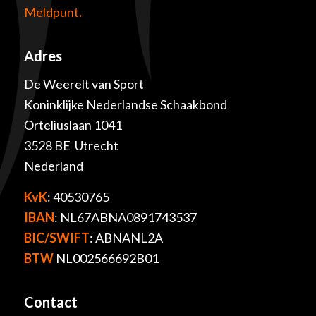
Meldpunt
.
Adres
De Weerelt van Sport
Koninklijke Nederlandse Schaakbond
Orteliuslaan 1041
3528 BE Utrecht
Nederland
KvK
: 40530765
IBAN
: NL67ABNA0891743537
BIC/SWIFT
: ABNANL2A
BTW
NL002566692B01
Contact