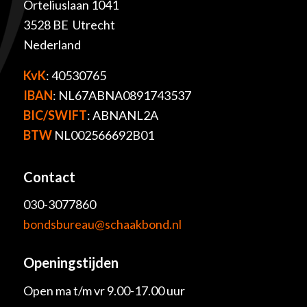
Orteliuslaan 1041
3528 BE Utrecht
Nederland
KvK
: 40530765
IBAN
: NL67ABNA0891743537
BIC/SWIFT
: ABNANL2A
BTW
NL002566692B01
Contact
030-3077860
bondsbureau@schaakbond.nl
Openingstijden
Open ma t/m vr 9.00-17.00 uur