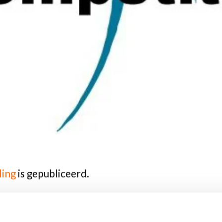
ling
is gepubliceerd.
er heeft een aantal wijzigingen doorgevoerd n
kt door de verenigingen.