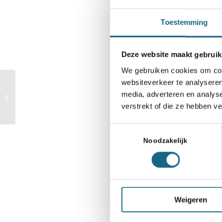
Toestemming
Deze website maakt gebruik
Categorie
Competitie
,
Informati
We gebruiken cookies om cont
websiteverkeer te analyseren
media, adverteren en analys
Het ONJK start 31 juli
verstrekt of die ze hebben v
Deel dit stuk
Toestemmingsselectie
Noodzakelijk
Weigeren