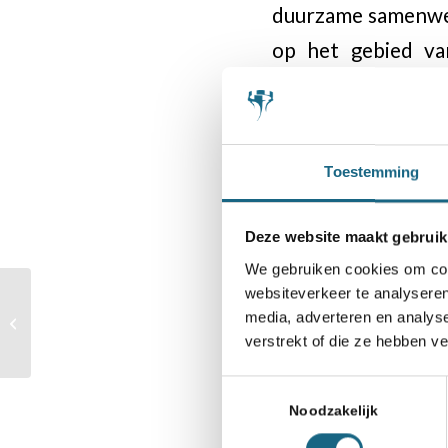
duurzame samenwerk
op het gebied van
schaaksport.
“Ik wil de collega’
de schaakwereld be
Toestemming
schaken in Nederla
Deze website maakt gebruik
Het bestuur is Dha
We gebruiken cookies om cont
een toekomstbesten
websiteverkeer te analyseren
Secret agents voor de
media, adverteren en analys
veel succes en vol
schoolschaaktrainer
verstrekt of die ze hebben v
mooie partijen ach
Toestemmingsselectie
Noodzakelijk
Namens het bestuu