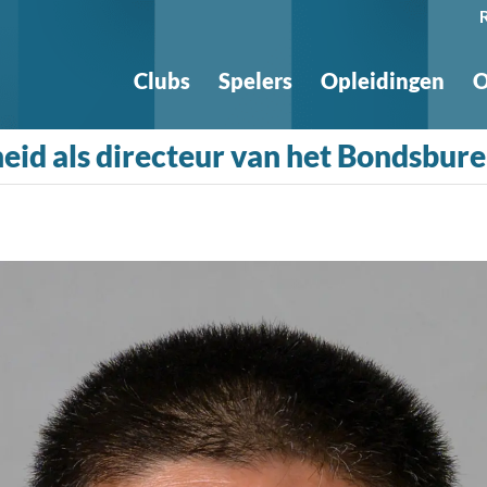
Clubs
Spelers
Opleidingen
O
id als directeur van het Bondsbur