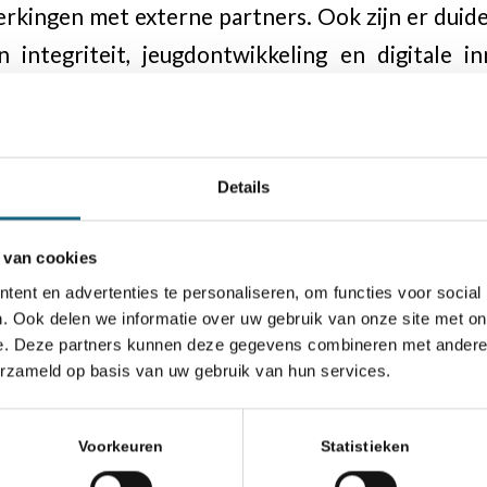
ingen met externe partners. Ook zijn er duide
 integriteit, jeugdontwikkeling en digitale i
s van het Bondsbureau, het bestuur en de vele en
danken voor de fijne samenwerking. Ik ben erva
Details
nd een mooie toekomst tegemoet gaat,”
aldus Dh
 van cookies
rma zeer dankbaar voor zijn toewijding en impac
ent en advertenties te personaliseren, om functies voor social
dige organisatie die klaar is om verder te groe
. Ook delen we informatie over uw gebruik van onze site met on
e. Deze partners kunnen deze gegevens combineren met andere i
doening in de volgende stap van zijn loopbaan en 
erzameld op basis van uw gebruik van hun services.
ter het schaakbord.
Voorkeuren
Statistieken
r van de Koninklijke Nederlandse Schaakbond