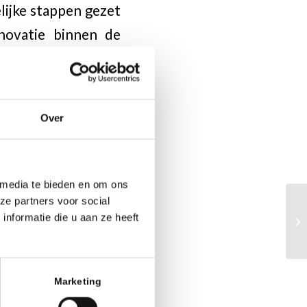
lijke stappen gezet
nnovatie binnen de
thousiaste mensen in
n overtuigd dat het
Over
arma.
tvolle bijdrage aan
 media te bieden en om ons
ien. Wij wensen hem
ze partners voor social
nformatie die u aan ze heeft
natuurlijk nog vele
Marketing