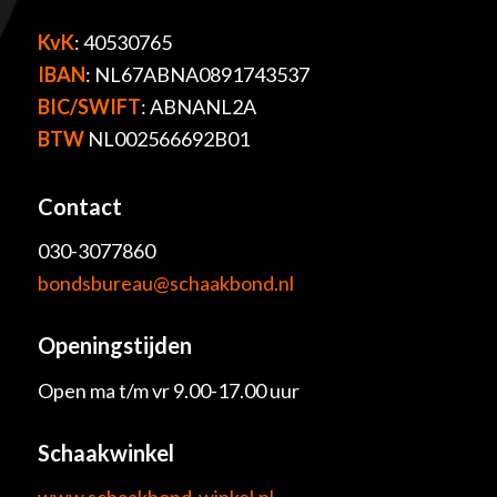
KvK
: 40530765
IBAN
: NL67ABNA0891743537
BIC/SWIFT
: ABNANL2A
BTW
NL002566692B01
Contact
030-3077860
bondsbureau@schaakbond.nl
Openingstijden
Open ma t/m vr 9.00-17.00 uur
Schaakwinkel
www.schaakbond-winkel.nl