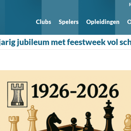
Clubs
Spelers
Opleidingen
O
-jarig jubileum met feestweek vol sc