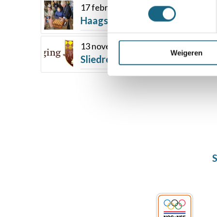
17 februari 2026
Haagse Schaak Vereniging viert
13 november 2025
Weigeren
Sliedrecht viert 90 jaar schaak
S