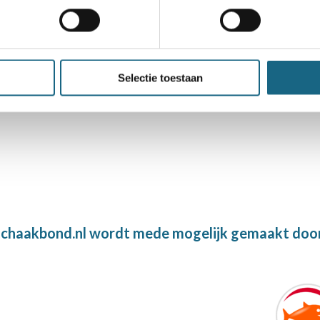
 100-jarig jubileum
Selectie toestaan
plezier met 600 pagina’s clubgeschiedenis
chaakbond.nl wordt mede mogelijk gemaakt doo