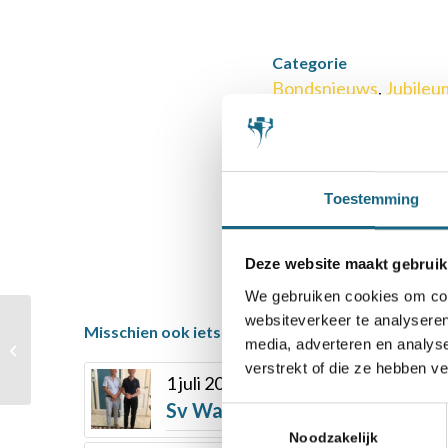
Categorie
Bondsnieuws
,
Jubileu
Deel dit stuk
Toestemming
Deze website maakt gebruik
We gebruiken cookies om cont
websiteverkeer te analyseren
Misschien ook iets voor u
Raghav en Doudou
media, adverteren en analys
winnen NK D titels
verstrekt of die ze hebben v
1 juli 2025
Sv Wassenaar viert jubileum én 
Toestemmingsselectie
Noodzakelijk