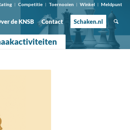
Rating
Competitie
Toernooien
Winkel
Meldpunt
ver de KNSB
Contact
Schaken.nl
haakactiviteiten