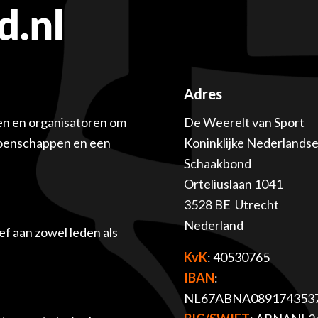
Adres
en en organisatoren om
De Weerelt van Sport
ioenschappen en een
Koninklijke Nederlands
Schaakbond
Orteliuslaan 1041
3528 BE Utrecht
Nederland
f aan zowel leden als
KvK
: 40530765
IBAN
:
NL67ABNA089174353