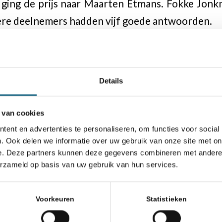
g ging de prijs naar Maarten Etmans. Fokke Jon
re deelnemers hadden vijf goede antwoorden.
owel om de NK-titels gespeeld als in Open gr
Details
en 28 Veteranen deel. Voor Senioren is de minima
n 65 jaar. In de Open groepen streden nog ee
 van cookies
anen.
ent en advertenties te personaliseren, om functies voor social
. Ook delen we informatie over uw gebruik van onze site met on
et NK werden door toernooidirecteur Ap Lamme
e. Deze partners kunnen deze gegevens combineren met andere i
 zijn toespraak aan dat hij hoopte dat de gestag
erzameld op basis van uw gebruik van hun services.
al blijven doorgaan. Met applaus van de 
n Bleeker en arbiter Nico Bosman en het
Voorkeuren
Statistieken
t voor het ontspannen en gezellige toernooi.