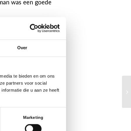
kman was een goede
oepen. Aan het NK
Over
le leeftijd 50 jaar
ns een kleine 100
 media te bieden en om ons
ze partners voor social
rs uitgereikt (zie
nformatie die u aan ze heeft
e groei van het dit
aanwezigen werden
 team Grand Café
Marketing