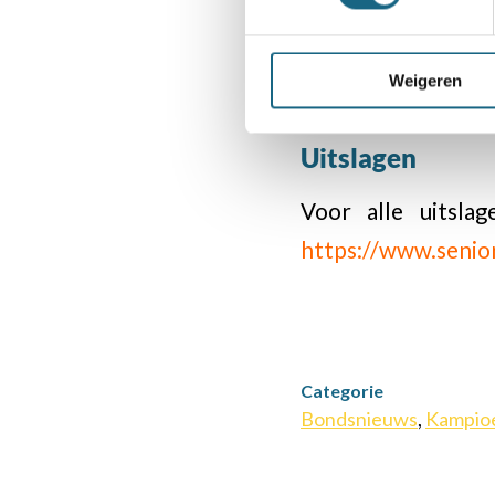
Met een welgemeen
Weigeren
NK Senioren en Ve
Uitslagen
Voor alle uitsla
https://www.senio
Categorie
Bondsnieuws
,
Kampio