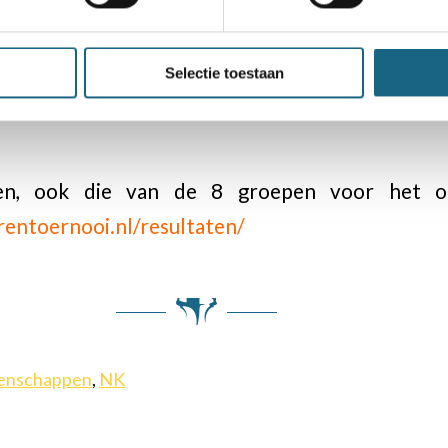
d goede thuisreis en tot ziens was dat ook het
Selectie toestaan
teranen toernooi,
waaraan in totaal 138 deelne
gen, ook die van de 8 groepen voor het o
rentoernooi.nl/resultaten/
enschappen
,
NK