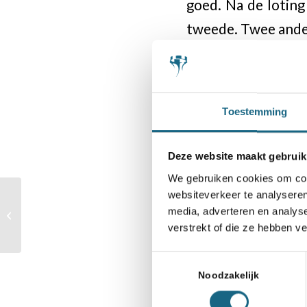
goed. Na de lotin
tweede. Twee ande
Opzet
In Dieren werd z
Toestemming
namen 14 Senioren 
en voor Veterane
Deze website maakt gebruik
Senioren en Veter
We gebruiken cookies om cont
websiteverkeer te analyseren
Kampioen De Winter en
De prijzen voor h
media, adverteren en analys
vier grootmeesters bij
foto). Deze gaf in
verstrekt of die ze hebben v
Open NK in Dieren
toernooi voort z
Toestemmingsselectie
hoofdarbiter Ro
Noodzakelijk
Theothorne bedank