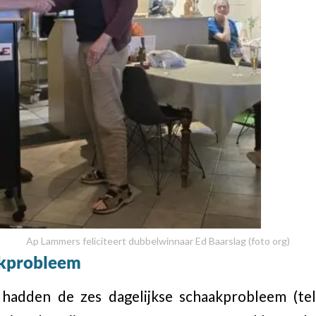
Ap Lammers feliciteert dubbelwinnaar Ed Baarslag (foto org)
akprobleem
hadden de zes dagelijkse schaakprobleem (tel