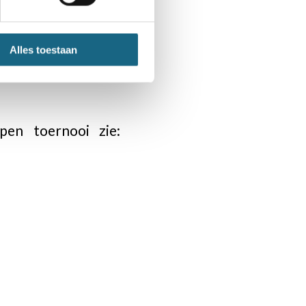
 einde van het 51e
Alles toestaan
mers deelnamen.
pen toernooi zie: