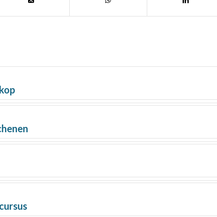
 kop
chenen
cursus