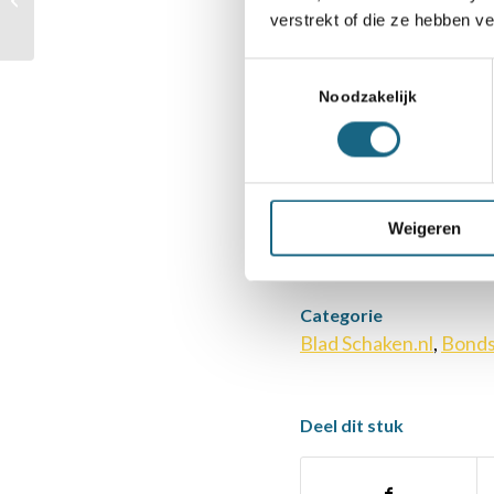
Mocht u als lid v
verstrekt of die ze hebben v
hebben ontvangen d
Toestemmingsselectie
Is uw postadres 
Noodzakelijk
relatienummer, al
vergeten. Zo zorgt
Weigeren
Categorie
Blad Schaken.nl
,
Bond
Deel dit stuk