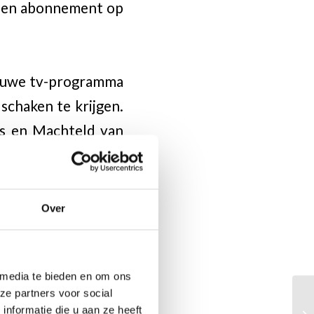
 een abonnement op
nieuwe tv-programma
schaken te krijgen.
rs en Machteld van
j analyse van Anish
oplossen, en in de
 Verder reportages,
Over
est.
CHAKEN.NL en horen
 media te bieden en om ons
ze partners voor social
nformatie die u aan ze heeft