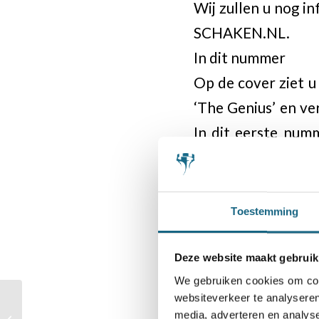
Wij zullen u nog 
SCHAKEN.NL.
In dit nummer
Op de cover ziet u
‘The Genius’ en ve
In dit eerste num
Foreest. Schaaktec
Giri, een eindspe
openingsrubriek be
Toestemming
achtergronden en n
We wensen u heel 
Deze website maakt gebruik
graag uw reactie v
We gebruiken cookies om cont
websiteverkeer te analyseren
Geen blad ontvang
media, adverteren en analys
Schaak-Off Interview 3