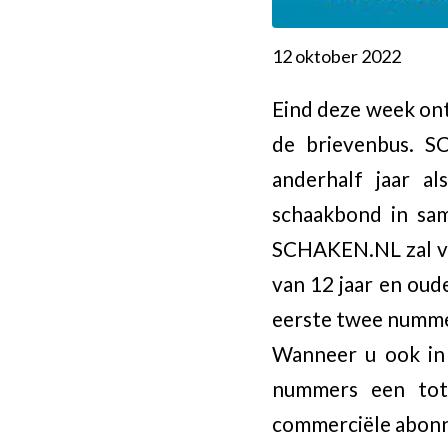
12 oktober 2022
Eind deze week on
de brievenbus. S
anderhalf jaar a
schaakbond in sa
SCHAKEN.NL zal vie
van 12 jaar en oud
eerste twee numme
Wanneer u ook in
nummers een tota
commerciële abonn