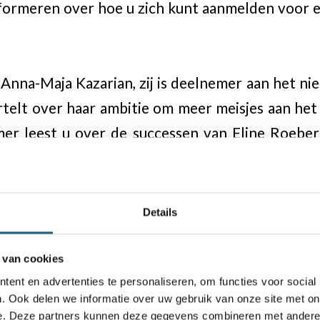
informeren over hoe u zich kunt aanmelden voor
 Anna-Maja Kazarian, zij is deelnemer aan het 
rtelt over haar ambitie om meer meisjes aan het 
mer leest u over de successen van Eline Roebe
hnisch is er het nodige te genieten met een parti
lrubriek van Erwin l’Ami, u kunt combinaties 
kijken we partijen van Eline in het Siciliaans.
Details
iet te vergeten een column van Jorden van Fore
veel leesplezier met dit eerste nummer van S
 van cookies
ia redactie@schaken.nl
ent en advertenties te personaliseren, om functies voor social
. Ook delen we informatie over uw gebruik van onze site met on
en?
e. Deze partners kunnen deze gegevens combineren met andere i