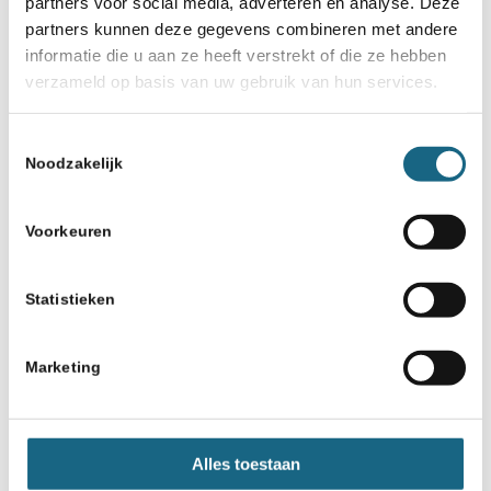
partners voor social media, adverteren en analyse. Deze
ChessZebra Challenge
partners kunnen deze gegevens combineren met andere
informatie die u aan ze heeft verstrekt of die ze hebben
20 november 2018
verzameld op basis van uw gebruik van hun services.
Geplaatsten 2e kwalificatie NK
Jeugd ABC Amstelveen
Toestemmingsselectie
Noodzakelijk
Voorkeuren
Statistieken
Schaakbond.nl wordt mede mogelijk
Marketing
gemaakt door:
Alles toestaan