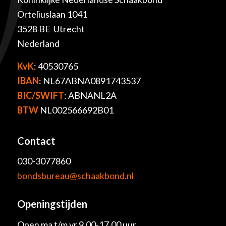
Orteliuslaan 1041
3528 BE Utrecht
Nederland
KvK
: 40530765
IBAN
: NL67ABNA0891743537
BIC/SWIFT
: ABNANL2A
BTW
NL002566692B01
Contact
030-3077860
bondsbureau@schaakbond.nl
Openingstijden
Open ma t/m vr 9.00-17.00 uur