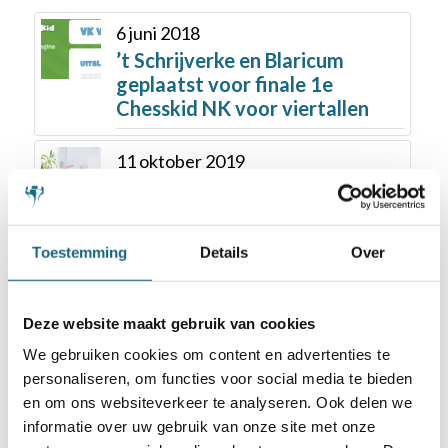
6 juni 2018
’t Schrijverke en Blaricum
geplaatst voor finale 1e
Chesskid NK voor viertallen
11 oktober 2019
23ste Hoogeveen
Schaaktoernooi in teken van de
jeugd
Toestemming
Details
Over
22 januari 2019
Al 1.000 scholieren op de
Deze website maakt gebruik van cookies
Online Jeugdschaakclub
We gebruiken cookies om content en advertenties te
Nederland
personaliseren, om functies voor social media te bieden
en om ons websiteverkeer te analyseren. Ook delen we
17 oktober 2019
informatie over uw gebruik van onze site met onze
Cecilia Pereira Garza wint