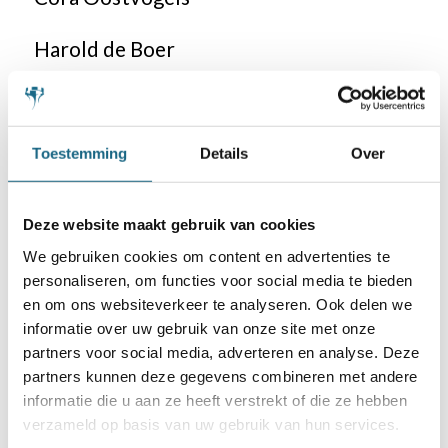
Harold de Boer
Björn Hartog
Ivo Kroon
Toestemming
Details
Over
Barry Brink
Deze website maakt gebruik van cookies
We gebruiken cookies om content en advertenties te
Andrzej Pietrow
personaliseren, om functies voor social media te bieden
en om ons websiteverkeer te analyseren. Ook delen we
Koen Riemens
informatie over uw gebruik van onze site met onze
partners voor social media, adverteren en analyse. Deze
Henk van der Poel
partners kunnen deze gegevens combineren met andere
informatie die u aan ze heeft verstrekt of die ze hebben
Hendrik Aldenberg
verzameld op basis van uw gebruik van hun services.