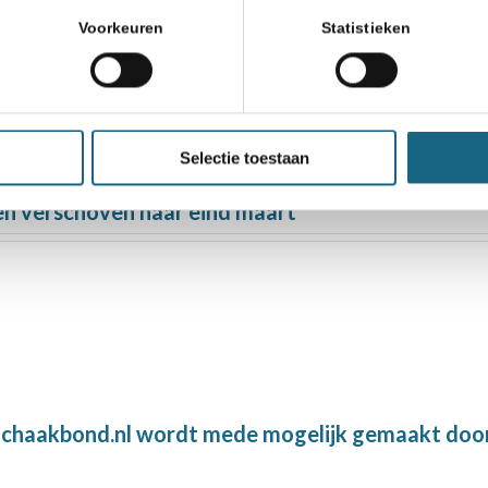
Voorkeuren
Statistieken
el Chess Tournament 2019
tijdelijk terug vanwege ziekte
Selectie toestaan
ien verschoven naar eind maart
chaakbond.nl wordt mede mogelijk gemaakt doo