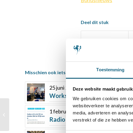
Deel dit stuk
Toestemming
Misschien ook iets voor u
25 juni 2018
Deze website maakt gebruik
Workshops op school in Meppe
We gebruiken cookies om cont
websiteverkeer te analyseren
Stedelijk Gymnasium
1 februari 2018
media, adverteren en analys
Leiden wint NK VO in
Radio Eenvandaag: schaken in d
verstrekt of die ze hebben v
beide categorieën