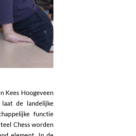
 van Kees Hoogeveen
laat de landelijke
appelijke functie
 Steel Chess worden
end element. In de