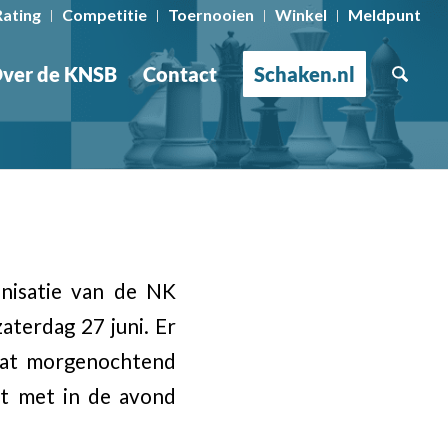
Rating
Competitie
Toernooien
Winkel
Meldpunt
ver de KNSB
Contact
Schaken.nl
nisatie van de NK
terdag 27 juni. Er
dat morgenochtend
t met in de avond