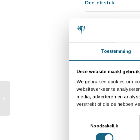
Deel dit stuk
Toestemming
Deze website maakt gebruik
S
We gebruiken cookies om cont
websiteverkeer te analyseren
Subtropische
media, adverteren en analys
omstandigheden op de
verstrekt of die ze hebben v
Nationale Pupillendag
Toestemmingsselectie
Noodzakelijk