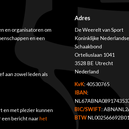
Adres
en en organisatoren om
De Weerelt van Sport
ioenschappen en een
Koninklijke Nederlands
Schaakbond
Orteliuslaan 1041
3528 BE Utrecht
Nederland
f aan zowel leden als
KvK
: 40530765
IBAN
:
NL67ABNA089174353
BIC/SWIFT
: ABNANL2
t en met plezier kunnen
BTW
NL002566692B0
r een bericht naar
het