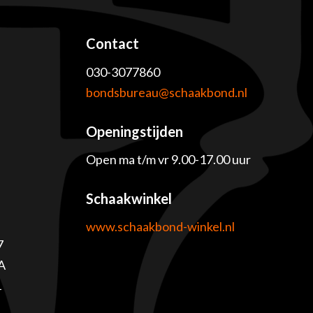
Contact
030-3077860
e
bondsbureau@schaakbond.nl
Openingstijden
Open ma t/m vr 9.00-17.00 uur
Schaakwinkel
www.schaakbond-winkel.nl
7
A
1