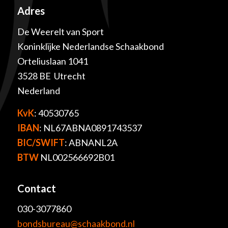
Adres
De Weerelt van Sport
Koninklijke Nederlandse Schaakbond
Orteliuslaan 1041
3528 BE Utrecht
Nederland
KvK
: 40530765
IBAN
: NL67ABNA0891743537
BIC/SWIFT
: ABNANL2A
BTW
NL002566692B01
Contact
030-3077860
bondsbureau@schaakbond.nl