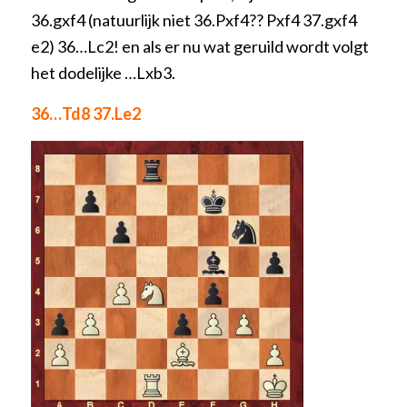
36.gxf4 (natuurlijk niet 36.Pxf4?? Pxf4 37.gxf4
e2) 36…Lc2! en als er nu wat geruild wordt volgt
het dodelijke …Lxb3.
36…Td8 37.Le2