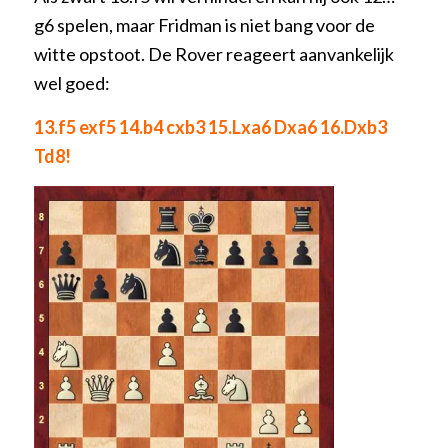
g6 spelen, maar Fridman is niet bang voor de
witte opstoot. De Rover reageert aanvankelijk
wel goed:
13.f5 exf5 14.b4 cxb3 15.Lxa6 Dxa6 16.Dxb3
Td8!