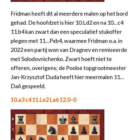
Fridman heeft dit al meerdere malen op het bord
gehad. De hoofdzet is hier 10.Ld2 en na 10…c4
11.b4 kan zwart dan een speculatief stukoffer
plegen met 11…Pxb4, waarmee Fridman o.a. in
2022 een partij won van Dragnev en remiseerde
met Solodovnichenko. Zwart hoeft niet te
offeren, overigens; de Poolse topgrootmeester
Jan-Krzysztof Duda heeft hier meermalen 11…
Da6 gespeeld.
10.a3 c4 11.Le2 La6 12.0–0