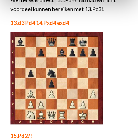
Alerter was direct 12…Pd4!. Nu had wit licht
voordeel kunnen bereiken met 13.Pc3!.
13.d3 Pd4 14.Pxd4 exd4
15.Pd2?!