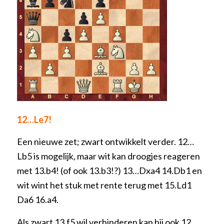
12…Le7!
Een nieuwe zet; zwart ontwikkelt verder. 12…
Lb5 is mogelijk, maar wit kan droogjes reageren
met 13.b4! (of ook 13.b3!?) 13…Dxa4 14.Db1 en
wit wint het stuk met rente terug met 15.Ld1
Da6 16.a4.
Als zwart 13.f5 wil verhinderen kan hij ook 12…