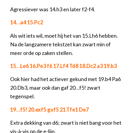
Agressiever was 14.h3 en later f2-f4.
14…a4 15.Pc2
Als wit iets wil, moet hij het van 15.Lh6 hebben.
Na de langzamere tekstzet kan zwart min of
meer orde op zaken stellen.
15…Le6 16.Pe3 f6 17.Lf4 Td8 18.Dc2 a3 19.b3
Ook hier had het actiever gekund met 19.b4 Pa6
20.Db3, maar ook dan gaf 20…f5! zwart
tegenspel.
19…f5! 20.exf5 gxf5 21.Tfe1 De7
Extra dekking van d6; zwart is niet bang voor het
vis-à-vis op de e-lijn.