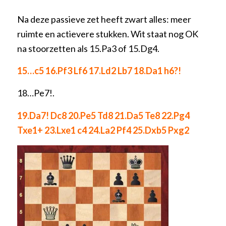
Na deze passieve zet heeft zwart alles: meer
ruimte en actievere stukken. Wit staat nog OK
na stoorzetten als 15.Pa3 of 15.Dg4.
15…c5 16.Pf3 Lf6 17.Ld2 Lb7 18.Da1 h6?!
18…Pe7!.
19.Da7! Dc8 20.Pe5 Td8 21.Da5 Te8 22.Pg4
Txe1+ 23.Lxe1 c4 24.La2 Pf4 25.Dxb5 Pxg2