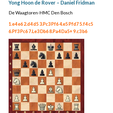
Yong Hoon de Rover – Daniel Fridman
De Waagtoren-HMC Den Bosch
1.e4 e6 2.d4 d5 3.Pc3 Pf6 4.e5 Pfd7 5.f4 c5
6.Pf3 Pc6 7.Le3 Db6 8.Pa4 Da5+ 9.c3 b6