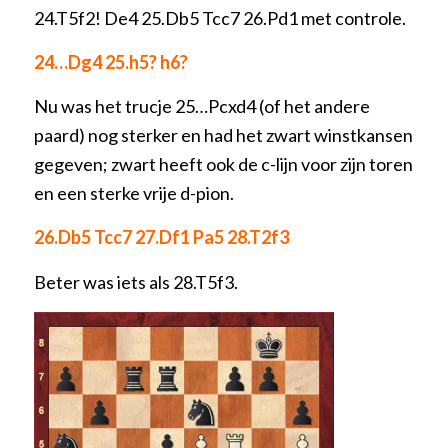
24.T5f2! De4 25.Db5 Tcc7 26.Pd1 met controle.
24…Dg4 25.h5? h6?
Nu was het trucje 25…Pcxd4 (of het andere
paard) nog sterker en had het zwart winstkansen
gegeven; zwart heeft ook de c-lijn voor zijn toren
en een sterke vrije d-pion.
26.Db5 Tcc7 27.Df1 Pa5 28.T2f3
Beter was iets als 28.T5f3.