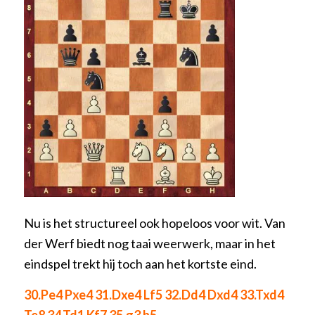
Nu is het structureel ook hopeloos voor wit. Van
der Werf biedt nog taai weerwerk, maar in het
eindspel trekt hij toch aan het kortste eind.
30.Pe4 Pxe4 31.Dxe4 Lf5 32.Dd4 Dxd4 33.Txd4