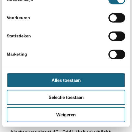
Voorkeuren
Statistieken
Marketing
9.a4!?
Alles toestaan
Steviger is hier de hoofdzet 9.d3; na de tekstzet
bereikt zwart vrij gemakkelijk gelijk spel omdat hij
Selectie toestaan
op de damevleugel alles al goed heeft staan.
Weigeren
9…d5 10.axb5 axb5 11.Txa8 Lxa8 12.exd5 Pxd5