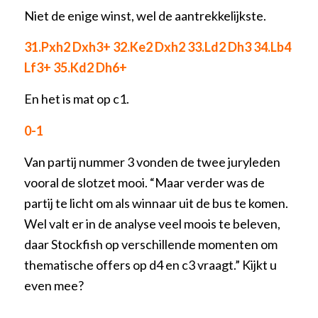
Niet de enige winst, wel de aantrekkelijkste.
31.Pxh2 Dxh3+ 32.Ke2 Dxh2 33.Ld2 Dh3 34.Lb4
Lf3+ 35.Kd2 Dh6+
En het is mat op c1.
0-1
Van partij nummer 3 vonden de twee juryleden
vooral de slotzet mooi. “Maar verder was de
partij te licht om als winnaar uit de bus te komen.
Wel valt er in de analyse veel moois te beleven,
daar Stockfish op verschillende momenten om
thematische offers op d4 en c3 vraagt.” Kijkt u
even mee?