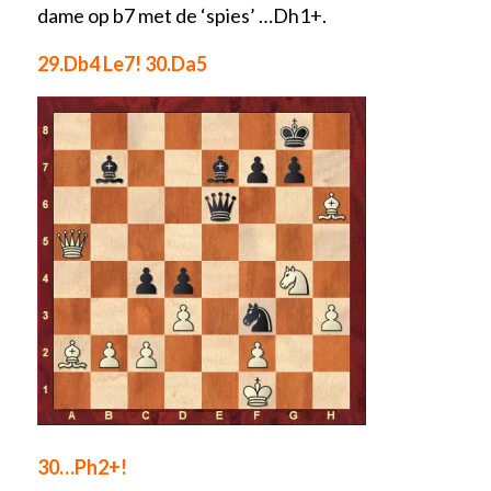
dame op b7 met de ‘spies’ …Dh1+.
29.Db4 Le7! 30.Da5
30…Ph2+!