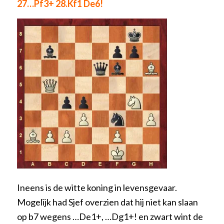
27…Pf3+ 28.Kf1 De6!
Ineens is de witte koning in levensgevaar.
Mogelijk had Sjef overzien dat hij niet kan slaan
op b7 wegens …De1+, …Dg1+! en zwart wint de