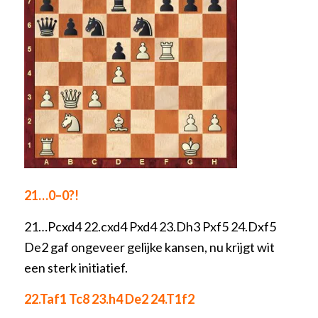
21…0–0?!
21…Pcxd4 22.cxd4 Pxd4 23.Dh3 Pxf5 24.Dxf5
De2 gaf ongeveer gelijke kansen, nu krijgt wit
een sterk initiatief.
22.Taf1 Tc8 23.h4 De2 24.T1f2