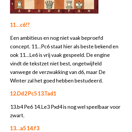
11…c6!?
Een ambitieus en nog niet vaak beproefd
concept. 11…Pc6 staat hier als beste bekend en
ook 11…Le6 is vrij vaak gespeeld. De engine
vindt de tekstzet niet best, ongetwijfeld
vanwege de verzwakking van d6, maar De
Winter zal het goed hebben bestudeerd.
12.Dd2 Pc5 13.Tad1
13.b4 Pe6 14.Le3 Pxd4 is nog wel speelbaar voor
zwart.
13…a5 14.f3