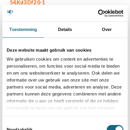
54.Kd3 Df2 0-1
Over de volgende partij schreef de jury: “De
manier waarop zwart op het einde een matnet
Toestemming
Details
Over
met dame en loper in de stelling kon vlechten
was fraai, maar de partij was net iets te eenzijdig
om er met de prijs vandoor te gaan.”
Deze website maakt gebruik van cookies
We gebruiken cookies om content en advertenties te
Sjef Rijnaarts – Lennert Lenaerts
personaliseren, om functies voor social media te bieden
en om ons websiteverkeer te analyseren. Ook delen we
Apeldoorn-Zuid Limburg
informatie over uw gebruik van onze site met onze
partners voor social media, adverteren en analyse. Deze
1.e4 e5 2.Pf3 Pc6 3.Lb5 a6 4.La4 Pf6 5.0–0 Le7
partners kunnen deze gegevens combineren met andere
6.Te1 b5 7.Lb3 0–0 8.h3 Lb7
informatie die u aan ze heeft verstrekt of die ze hebben
verzameld op basis van uw gebruik van hun services.
Toestemmingsselectie
Noodzakelijk