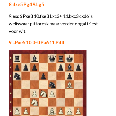
8.dxe5 Pg4 9.Lg5
9.exd6 Pxe3 10.fxe3 Lxc3+ 11.bxc3 cxd6 is
weliswaar pittoresk maar verder nogal triest
voor wit.
9…Pxe5 10.0–0 Pa6 11.Pd4