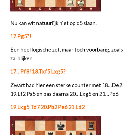
Nu kan wit natuurlijk niet op d5 slaan.
17.Pg5?!
Een heel logische zet, maar toch voorbarig, zoals
zal blijken.
17…Pf8! 18.Txf5 Lxg5?
Zwart had hier een sterke counter met 18…De2!
19.Lf2 Pa5 en pas daarna 20…Lxg5 en 21…Pe6.
19.Lxg5 Td7 20.Pb2 Pe6 21.Ld2