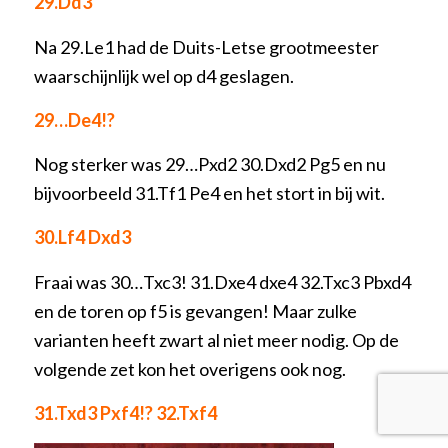
29.Dd3
Na 29.Le1 had de Duits-Letse grootmeester
waarschijnlijk wel op d4 geslagen.
29…De4!?
Nog sterker was 29…Pxd2 30.Dxd2 Pg5 en nu
bijvoorbeeld 31.Tf1 Pe4 en het stort in bij wit.
30.Lf4 Dxd3
Fraai was 30…Txc3! 31.Dxe4 dxe4 32.Txc3 Pbxd4
en de toren op f5 is gevangen! Maar zulke
varianten heeft zwart al niet meer nodig. Op de
volgende zet kon het overigens ook nog.
31.Txd3 Pxf4!? 32.Txf4