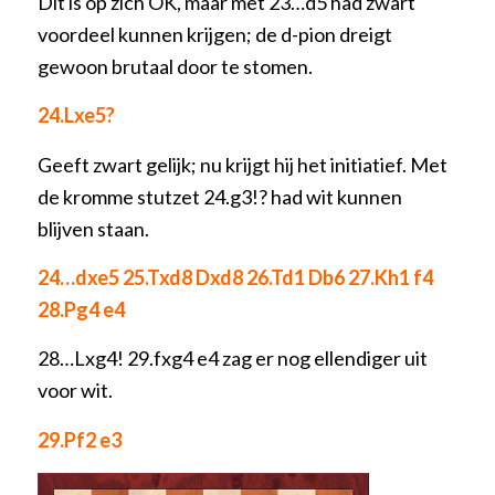
Dit is op zich OK, maar met 23…d5 had zwart
voordeel kunnen krijgen; de d-pion dreigt
gewoon brutaal door te stomen.
24.Lxe5?
Geeft zwart gelijk; nu krijgt hij het initiatief. Met
de kromme stutzet 24.g3!? had wit kunnen
blijven staan.
24…dxe5 25.Txd8 Dxd8 26.Td1 Db6 27.Kh1 f4
28.Pg4 e4
28…Lxg4! 29.fxg4 e4 zag er nog ellendiger uit
voor wit.
29.Pf2 e3