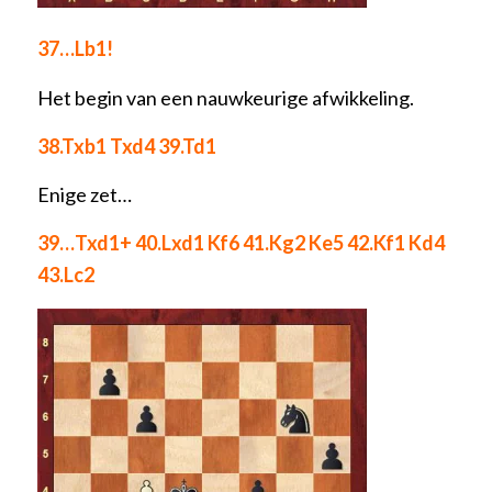
37…Lb1!
Het begin van een nauwkeurige afwikkeling.
38.Txb1 Txd4 39.Td1
Enige zet…
39…Txd1+ 40.Lxd1 Kf6 41.Kg2 Ke5 42.Kf1 Kd4
43.Lc2