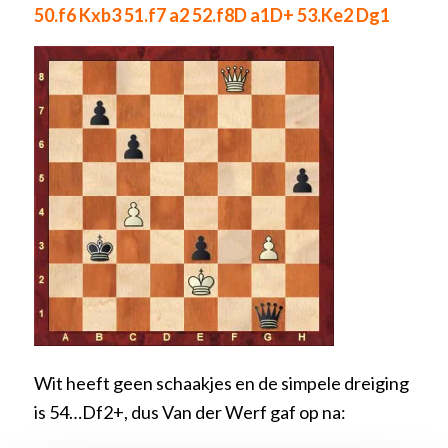
50.f6 Kxb3 51.f7 a2 52.f8D a1D+ 53.Ke2 Dg1
Wit heeft geen schaakjes en de simpele dreiging
is 54…Df2+, dus Van der Werf gaf op na: