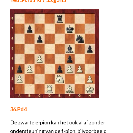
Te8 34.Td1 Kf7 35.g3 h5
36.Pd4
De zwarte e-pion kan het ook al af zonder
ondersteuning van de f-pion, bijvoorbeeld