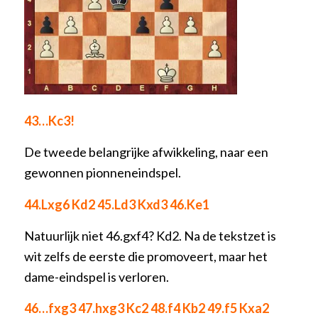
43…Kc3!
De tweede belangrijke afwikkeling, naar een
gewonnen pionneneindspel.
44.Lxg6 Kd2 45.Ld3 Kxd3 46.Ke1
Natuurlijk niet 46.gxf4? Kd2. Na de tekstzet is
wit zelfs de eerste die promoveert, maar het
dame-eindspel is verloren.
46…fxg3 47.hxg3 Kc2 48.f4 Kb2 49.f5 Kxa2