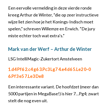
Een eervolle vermelding in deze vierde ronde
kreeg Arthur de Winter, “die op zeer instructieve
wijze liet zien hoe je het Konings-Indisch moet
spelen,” schreven Willemze en Erwich. “De jury
miste echter toch wat extra’s.”
Mark van der Werf – Arthur de Winter
LSG IntelliMagic-Zukertort Amstelveen
1.d4 Pf6 2.c4 g6 3.Pc3 Lg7 4.e4 d6 5.Le2 0–0
6.Pf3 e5 7.Le3 De8
Een interessante variant. De hoofdzet (meer dan
5000 partijen in MegaBase!) is hier 7…Pg4; zwart
stelt die nog even uit.