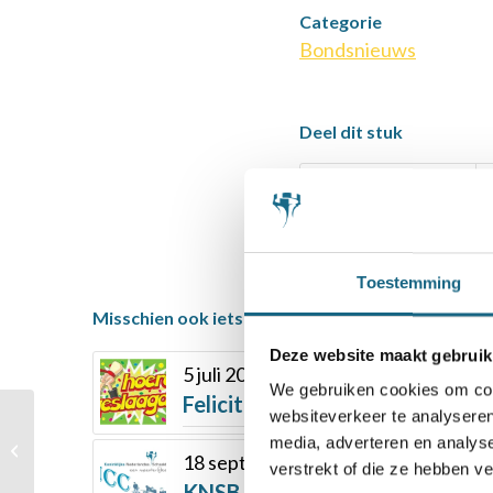
Categorie
Bondsnieuws
Deel dit stuk
Toestemming
Misschien ook iets voor u
Deze website maakt gebruik
5 juli 2018
We gebruiken cookies om cont
Felicitaties voor onze geslaag
websiteverkeer te analyseren
Geplaatsten 2e
media, adverteren en analys
kwalificatie NK Jeugd
18 september 2020
verstrekt of die ze hebben v
ABC Amstelveen
KNSB-Jeugdclubcompetitiegids 