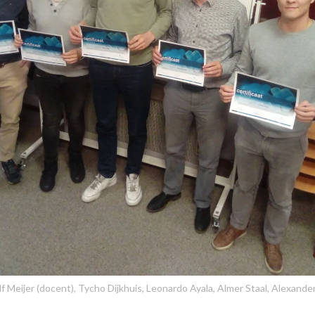
olf Meijer (docent), Tycho Dijkhuis, Leonardo Ayala, Almer Staal, Alexand