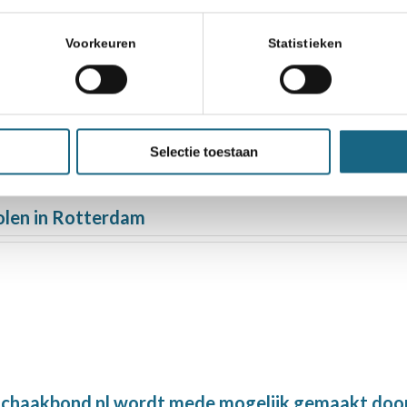
Voorkeuren
Statistieken
dhoven een groot feest
kket voor 5 september
Selectie toestaan
olen in Rotterdam
chaakbond.nl wordt mede mogelijk gemaakt doo