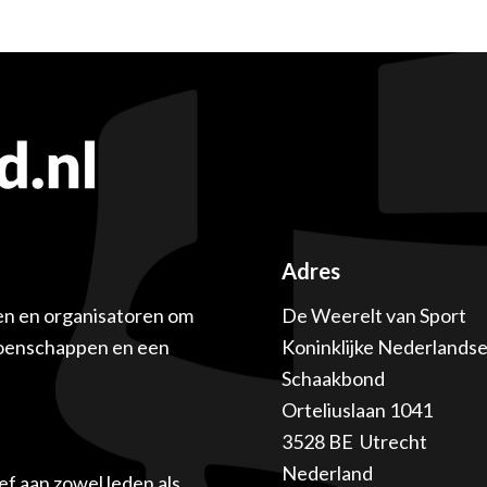
Adres
en en organisatoren om
De Weerelt van Sport
ioenschappen en een
Koninklijke Nederlands
Schaakbond
Orteliuslaan 1041
3528 BE Utrecht
Nederland
f aan zowel leden als