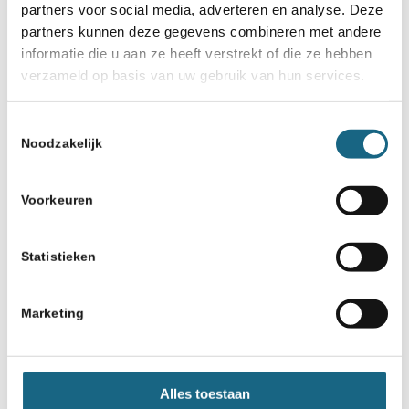
partners voor social media, adverteren en analyse. Deze
partners kunnen deze gegevens combineren met andere
26 maart 2019
informatie die u aan ze heeft verstrekt of die ze hebben
Almere met 466 deelnemers
verzameld op basis van uw gebruik van hun services.
grootste toernooi voor
scholieren
Toestemmingsselectie
Noodzakelijk
8 februari 2019
Schoolschaak Utrecht –
Voorkeuren
Staatslieden Schaaklieden
toernooi
Statistieken
8 januari 2020
Tata Steel Chess Eindhoven in
Marketing
teken van jeugd (15-18 januari)
5 november 2024
Alles toestaan
SGS winnaar van Hutton-