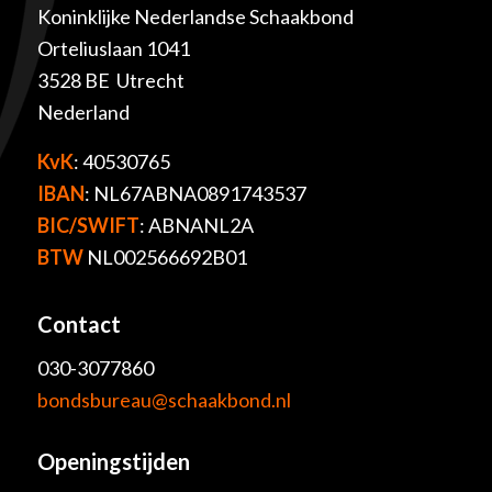
Koninklijke Nederlandse Schaakbond
Orteliuslaan 1041
3528 BE Utrecht
Nederland
KvK
: 40530765
IBAN
: NL67ABNA0891743537
BIC/SWIFT
: ABNANL2A
BTW
NL002566692B01
Contact
030-3077860
bondsbureau@schaakbond.nl
Openingstijden