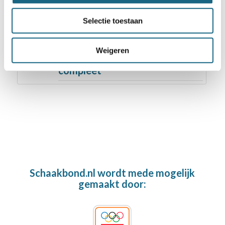
toernooi in Doetinchem
Selectie toestaan
28 maart 2018
Deelnemersveld NJSK ABC
Weigeren
Assen 2018 zo goed als
compleet
Schaakbond.nl wordt mede mogelijk
gemaakt door: